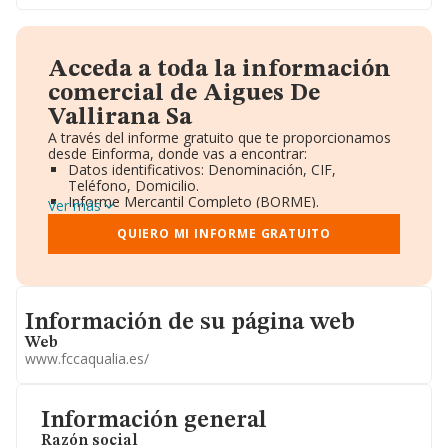
Acceda a toda la información
comercial de Aigues De
Vallirana Sa
A través del informe gratuito que te proporcionamos
desde Einforma, donde vas a encontrar:
Datos identificativos: Denominación, CIF,
Teléfono, Domicilio.
Informe Mercantil Completo (BORME).
Ver más
Gráficos de Evolución Ventas y Empleados.
Consejo de Administración y Administradores.
QUIERO MI INFORME GRATUITO
Directivos y Ejecutivos.
Accionistas.
Participaciones y Vinculaciones en otras empresas.
Artículos de prensa publicados sobre la empresa.
Informacion de su página web
Información oficial y registral complementaria.
Información de su página web
Web
www.fccaqualia.es/
Información general
Razón social