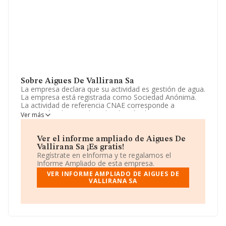
Sobre Aigues De Vallirana Sa
La empresa declara que su actividad es gestión de agua.
La empresa está registrada como Sociedad Anónima.
La actividad de referencia CNAE corresponde a
'Captación, depuración y distribución de agua', cuyo
Ver más
Código es 3600. No realiza actividad de importación y/o
exportación.
Ver el informe ampliado de Aigues De
El número de empleados ha bajado un 14% y según los
Vallirana Sa ¡Es gratis!
datos a disposición de INFORMA, ha tenido un número
Regístrate en eInforma y te regalamos el
de empleados por debajo de la media de sector.
Informe Ampliado de esta empresa.
VER INFORME AMPLIADO DE AIGUES DE
Dentro del ranking de empresas elaborado por
VALLIRANA SA
INFORMA, atendiendo a los niveles de facturación de la
compañía, se destaca que: la compañía ha escalado 17
puestos en el ranking sectorial, pasando del 260 al 243.
Se encuentran mejor posicionadas las siguientes
empresas del sector:
Hierrodifusion S.L
y
Servicios