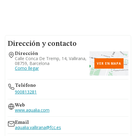
Dirección y contacto
Dirección
Calle Conca De Tremp, 14, Vallirana,
08759, Barcelona
VER EN MAPA
Como llegar
Teléfono
900813281
Web
www.aqualia.com
Email
aqualia.vallirana@fcc.es