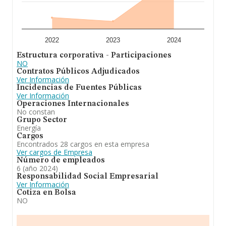
de euros y en 2024 la media de facturación de ventas
entre todas las compañías alcanza los 4 millones de
euros. Para aportar ulterior información de interés en el
ámbito sectorial, la media de empleados de las
empresas es de 21. La media de antigüedad desde la
constitución es de 25 años.
2022
2023
2024
Estructura corporativa - Participaciones
A modo de conclusión, la actividad de
Aigues de
NO
Vallirana S.A
es gestión de agua. En el ranking de
Contratos Públicos Adjudicados
sectores, la compañía ha escalado posiciones respecto
Ver Información
al 2023. En el ranking de todas las empresas en el
Incidencias de Fuentes Públicas
territorio nacional, la compañía ha experimentado una
Ver Información
subida.
Operaciones Internacionales
No constan
Grupo Sector
Energía
Cargos
Encontrados 28 cargos en esta empresa
Ver cargos de Empresa
Número de empleados
6 (año 2024)
Responsabilidad Social Empresarial
Ver Información
Cotiza en Bolsa
NO