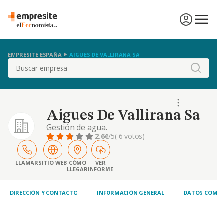
EMPRESITE ESPAÑA
AIGUES DE VALLIRANA SA
Buscar
Aigues De Vallirana Sa
Gestión de agua.
2.66
/5
( 6 votos)
LLAMAR
SITIO WEB
CÓMO
VER
LLEGAR
INFORME
DIRECCIÓN Y CONTACTO
INFORMACIÓN GENERAL
DATOS COM