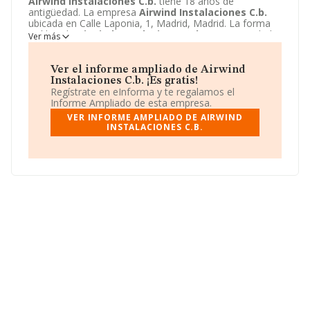
Airwind Instalaciones C.b.
tiene 18 años de
antigüedad. La empresa
Airwind Instalaciones C.b.
ubicada en Calle Laponia, 1, Madrid, Madrid. La forma
jurídica de
Airwind Instalaciones C.b.
es Comunidad
Ver más
de bienes.
Ver el informe ampliado de Airwind
Instalaciones C.b. ¡Es gratis!
Regístrate en eInforma y te regalamos el
Informe Ampliado de esta empresa.
VER INFORME AMPLIADO DE AIRWIND
INSTALACIONES C.B.