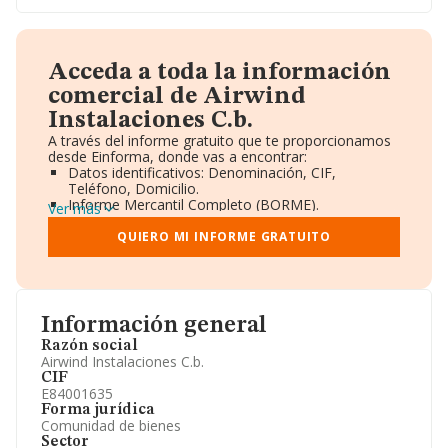
Acceda a toda la información
comercial de Airwind
Instalaciones C.b.
A través del informe gratuito que te proporcionamos
desde Einforma, donde vas a encontrar:
Datos identificativos: Denominación, CIF,
Teléfono, Domicilio.
Informe Mercantil Completo (BORME).
Ver más
Gráficos de Evolución Ventas y Empleados.
Consejo de Administración y Administradores.
QUIERO MI INFORME GRATUITO
Directivos y Ejecutivos.
Accionistas.
Participaciones y Vinculaciones en otras empresas.
Artículos de prensa publicados sobre la empresa.
Información oficial y registral complementaria.
Información general
Razón social
Airwind Instalaciones C.b.
CIF
E84001635
Forma jurídica
Comunidad de bienes
Sector