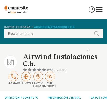
EMPRESITE ESPAÑA
AIRWIND INSTALACIONES C.B.
Buscar
Airwind Instalaciones
C.b.
0
/5
( 0 votos)
LLAMAR
SITIO WEB
CÓMO
VER
LLEGAR
INFORME
DIRECCIÓN Y CONTACTO
INFORMACIÓN GENERAL
DATOS COM