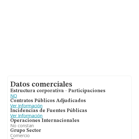
adicional de interés, los empleados de media son 4; la
antigüedad alcanza los 17 años desde la constitución.
Datos comerciales
Estructura corporativa - Participaciones
NO
Contratos Públicos Adjudicados
Ver Información
Incidencias de Fuentes Públicas
Ver Información
Operaciones Internacionales
No constan
Grupo Sector
Comercio