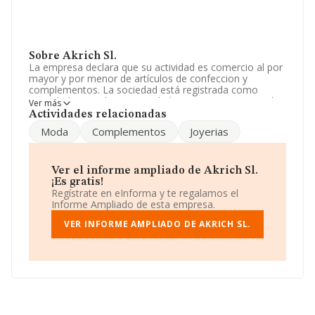
Sobre Akrich Sl.
La empresa declara que su actividad es comercio al por
mayor y por menor de artículos de confeccion y
complementos. La sociedad está registrada como
Sociedad Limitada. Su actividad CNAE es 'Comercio al
Ver más
por mayor de prendas de vestir y calzado' con código
Actividades relacionadas
4642. La sociedad no tiene actividad en mercados
Moda
Complementos
Joyerias
exteriores.
Su teléfono es 956521592.
Ver el informe ampliado de Akrich Sl.
La empresa
Akrich S.L
, con CIF B51012607, tiene su
¡Es gratis!
domicilio social establecido en Poligono Industrial La
Regístrate en eInforma y te regalamos el
Chimenea núm. 5, (51003), Ceuta, Ciudad Autónoma De
Informe Ampliado de esta empresa.
Ceuta.
VER INFORME AMPLIADO DE AKRICH SL.
En base a la información de la que dispone INFORMA
sobre 19.519 compañías, la facturación en el ámbito
nacional alcanza los 34.554 millones de euros y el
promedio de la facturación de ventas entre todas las
compañías asciende a los 1 millón de euros. Teniendo
en cuenta la información sobre Ceuta, en la base de
datos INFORMA constan 73 empresas, cuyas ventas
han alcanzado los 1 millón de euros. Como información