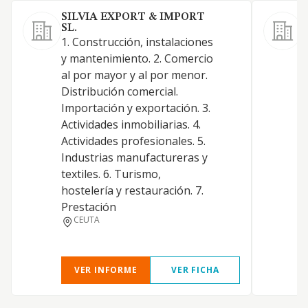
SILVIA EXPORT & IMPORT
F
SL.
1
1. Construcción, instalaciones
y
y mantenimiento. 2. Comercio
a
al por mayor y al por menor.
d
Distribución comercial.
i
Importación y exportación. 3.
A
Actividades inmobiliarias. 4.
A
Actividades profesionales. 5.
I
Industrias manufactureras y
t
textiles. 6. Turismo,
h
hostelería y restauración. 7.
Prestación
CEUTA
VER INFORME
VER FICHA