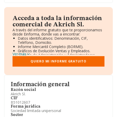
Acceda a toda la información
comercial de Akrich Sl.
A través del informe gratuito que te proporcionamos
desde Einforma, donde vas a encontrar:
Datos identificativos: Denominación, CIF,
Teléfono, Domicilio.
Informe Mercantil Completo (BORME).
Gráficos de Evolución Ventas y Empleados.
Ver más
Consejo de Administración y Administradores.
Directivos y Ejecutivos.
QUIERO MI INFORME GRATUITO
Accionistas.
Participaciones y Vinculaciones en otras empresas.
Artículos de prensa publicados sobre la empresa.
Información oficial y registral complementaria.
Información general
Razón social
Akrich Sl.
CIF
B51012607
Forma jurídica
Sociedad limitada unipersonal
Sector