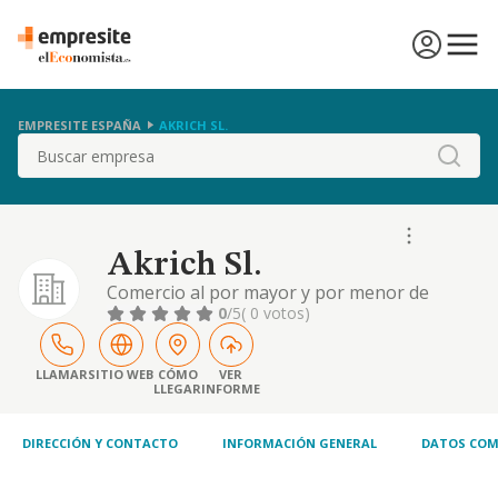
EMPRESITE ESPAÑA
AKRICH SL.
Buscar
Akrich Sl.
Comercio al por mayor y por menor de
articulos de confeccion y complementos
0
/5
( 0 votos)
LLAMAR
SITIO WEB
CÓMO
VER
LLEGAR
INFORME
DIRECCIÓN Y CONTACTO
INFORMACIÓN GENERAL
DATOS COM