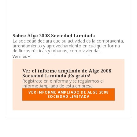
Sobre Alge 2008 Sociedad Limitada
La sociedad declara que su actividad es la compraventa,
arrendamiento y aprovechamiento en cualquier forma
de fincas rústicas y urbanas, como viviendas,
apartamentos, bungalows, garajes, solares. La empresa
Ver más
es una Sociedad Limitada. Su actividad CNAE es
'%cnae%' con código 6812. La compañía no tiene
actividad en mercados exteriores.
Ver el informe ampliado de Alge 2008
Sociedad Limitada ¡Es gratis!
La empresa
Alge 2008 Sociedad Limitada
, CIF
Regístrate en eInforma y te regalamos el
B04703393, se encuentra en Calle Cucarro núm. 85 Esc
Informe Ampliado de esta empresa.
Iz. Piso 4 1, (04003), en el municipio de Almería,
VER INFORME AMPLIADO DE ALGE 2008
Andalucía.
SOCIEDAD LIMITADA
En base a la información de la que dispone INFORMA
sobre 231.218 compañías, la facturación en el ámbito
nacional alcanza los 29.817 millones de euros y la media
de facturación de ventas entre todas las compañías
alcanza los 128 mil euros. Para aportar ulterior
información de interés en el ámbito sectorial, los
empleados de media son 1; la media de antigüedad