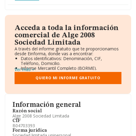
Acceda a toda la información
comercial de Alge 2008
Sociedad Limitada
A través del informe gratuito que te proporcionamos
desde Einforma, donde vas a encontrar:
Datos identificativos: Denominación, CIF,
Teléfono, Domicilio.
Informe Mercantil Completo (BORME).
Ver más
Gráficos de Evolución Ventas y Empleados.
Consejo de Administración y Administradores.
QUIERO MI INFORME GRATUITO
Directivos y Ejecutivos.
Accionistas.
Participaciones y Vinculaciones en otras empresas.
Artículos de prensa publicados sobre la empresa.
Información oficial y registral complementaria.
Información general
Razón social
Alge 2008 Sociedad Limitada
CIF
B04703393
Forma jurídica
Sociedad limitada unipersonal