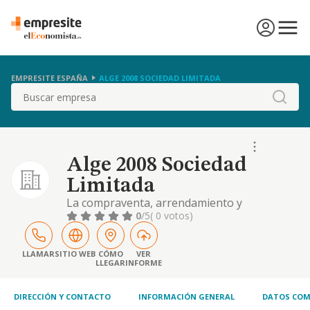
EMPRESITE ESPAÑA
ALGE 2008 SOCIEDAD LIMITADA
Buscar
Alge 2008 Sociedad
Limitada
La compraventa, arrendamiento y
aprovechamiento en cualquier forma de
0
/5
( 0 votos)
fincas rústicas y urbanas, como viviendas,
apartamentos, bungalows, garajes, solares
LLAMAR
SITIO WEB
CÓMO
VER
LLEGAR
INFORME
DIRECCIÓN Y CONTACTO
INFORMACIÓN GENERAL
DATOS COM