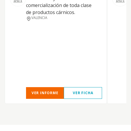
comercialización de toda clase
de productos cárnicos.
V
VALENCIA
O
L
P
VER INFORME
VER FICHA