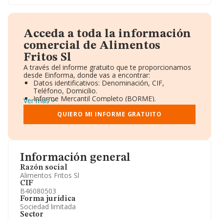
Acceda a toda la información
comercial de Alimentos
Fritos Sl
A través del informe gratuito que te proporcionamos
desde Einforma, donde vas a encontrar:
Datos identificativos: Denominación, CIF,
Teléfono, Domicilio.
Informe Mercantil Completo (BORME).
Ver más
Gráficos de Evolución Ventas y Empleados.
Consejo de Administración y Administradores.
QUIERO MI INFORME GRATUITO
Directivos y Ejecutivos.
Accionistas.
Participaciones y Vinculaciones en otras empresas.
Artículos de prensa publicados sobre la empresa.
Información oficial y registral complementaria.
Información general
Razón social
Alimentos Fritos Sl
CIF
B46080503
Forma jurídica
Sociedad limitada
Sector