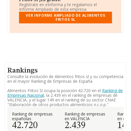
Fritos Sl ¡Es gratis!
Regístrate en eInforma y te regalamos el
Informe Ampliado de esta empresa.
VER INFORME AMPLIADO DE ALIMENTOS
FRITOS SL
Rankings
Consulte la evolución de Alimentos fritos sl y su competencia
en el mayor Ranking de Empresas de España
Alimentos Fritos Sl ocupa la posición 42.720 en el
Ranking de
Empresas Nacional
, la 2.439 en el ranking de empresas de
VALENCIA, y el lugar 149 en el ranking de su sector CNAE
"Elaboración de otros productos alimenticios n.c.o.p.".
Ranking de empresas
Ranking de empresas
Rankin
españolas
en VALENCIA
en el 
42.720
2.439
14