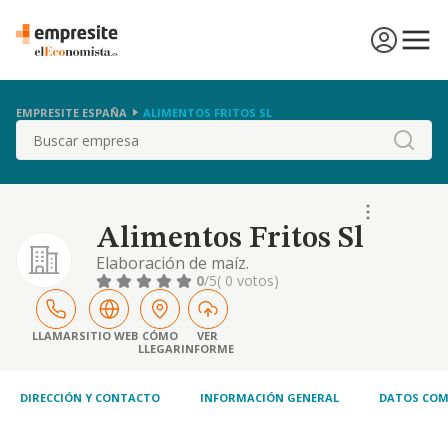
EMPRESITE ESPAÑA
ALIMENTOS FRITOS SL
Buscar
Alimentos Fritos Sl
Elaboración de maíz.
0
/5
( 0 votos)
LLAMAR
SITIO WEB
CÓMO
VER
LLEGAR
INFORME
DIRECCIÓN Y CONTACTO
INFORMACIÓN GENERAL
DATOS COM