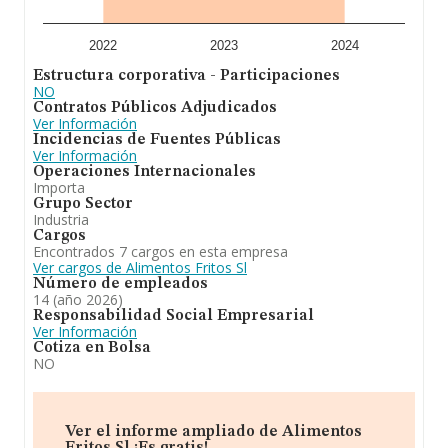
de euros. Como información adicional de interés, la
antigüedad alcanza los 17 años desde la constitución.
La media de empleados de las empresas es de 9.
2022
2023
2024
Estructura corporativa - Participaciones
En definitiva, la actividad de
Alimentos Fritos S.L
es
NO
elaboración de maíz. Se ha posicionado más abajo en el
Contratos Públicos Adjudicados
ranking de sectores frente al 2023. Se ha posicionado
Ver Información
más abajo en el ranking nacional (de todas las
Incidencias de Fuentes Públicas
empresas presentes en el territorio) frente al 2023.
Ver Información
Operaciones Internacionales
Importa
Grupo Sector
Industria
Cargos
Encontrados 7 cargos en esta empresa
Ver cargos de Alimentos Fritos Sl
Número de empleados
14 (año 2026)
Responsabilidad Social Empresarial
Ver Información
Cotiza en Bolsa
NO
Ver el informe ampliado de Alimentos