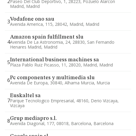
2
Paseo Del Club Deportivo, 1, 28223, Pozuelo Alarcon
Madrid, Madrid
Vodafone ono sau
3
Avenida America, 115, 28042, Madrid, Madrid
Amazon spain fulfillment slu
4
Avenida De La Astronomia, 24, 28830, San Fernando
Henares Madrid, Madrid
International business machines sa
5
Plaza Pablo Ruiz Picasso, 11, 28020, Madrid, Madrid
Pc componentes y multimedia slu
6
Avenida De Europa, 30840, Alhama Murcia, Murcia
Euskaltel sa
7
Parque Tecnologico Empresarial, 48160, Derio Vizcaya,
Vizcaya
Grup mediapro s.l.
8
Avenida Diagonal, 177, 08018, Barcelona, Barcelona