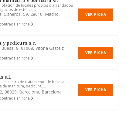
a manicura y pedicura sl.
xplotación de locales propios o arrendados
gocios de estética,...
al Cisneros, 59, 28010, Madrid,
VER FICHA
contrada en ficha
 y pedicura s.c.
 Buesa, 8, 01008, Vitoria Gasteiz
VER FICHA
contrada en ficha
 s.l.
e un centro de tratamiento de belleza
 de manicura, pedicura, ...
VER FICHA
 42, 08029, Barcelona, Barcelona
contrada en ficha