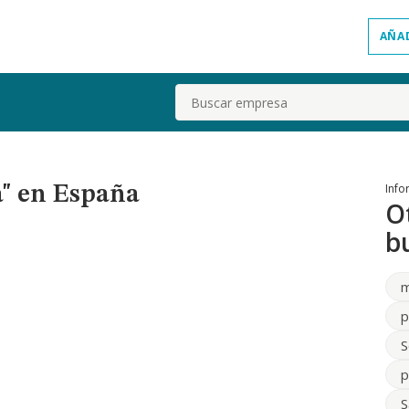
AÑA
Buscar
Info
" en España
O
b
m
p
S
p
S