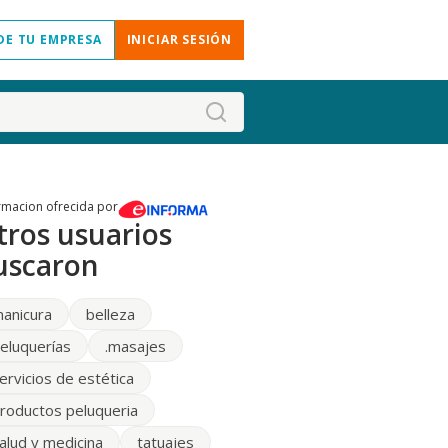
DE TU EMPRESA
INICIAR SESIÓN
rmacion ofrecida por
tros usuarios
uscaron
anicura
belleza
eluquerías
.masajes
ervicios de estética
roductos peluqueria
alud y medicina
tatuajes