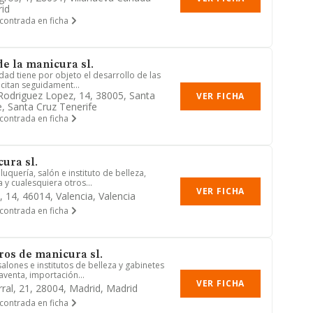
id
contrada en ficha
de la manicura sl.
iedad tiene por objeto el desarrollo de las
citan seguidament...
 Rodriguez Lopez, 14, 38005, Santa
VER FICHA
e, Santa Cruz Tenerife
contrada en ficha
ura sl.
luquería, salón e instituto de belleza,
 y cualesquiera otros...
VER FICHA
, 14, 46014, Valencia, Valencia
contrada en ficha
ros de manicura sl.
alones e institutos de belleza y gabinetes
aventa, importación...
VER FICHA
rral, 21, 28004, Madrid, Madrid
contrada en ficha