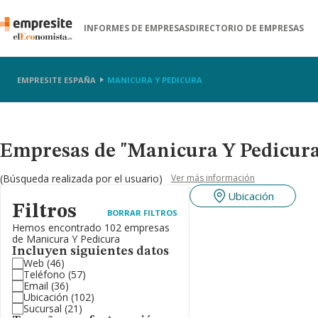
INFORMES DE EMPRESAS
DIRECTORIO DE EMPRESAS
EMPRESITE ESPAÑA
MANICURA Y PEDICURA
Empresas de "Manicura Y Pedicura
(Búsqueda realizada por el usuario)
Ver más información
Ubicación
Filtros
BORRAR FILTROS
Hemos encontrado 102 empresas
de Manicura Y Pedicura
Incluyen siguientes datos
Web
(46)
Teléfono
(57)
Email
(36)
Ubicación
(102)
Sucursal
(21)