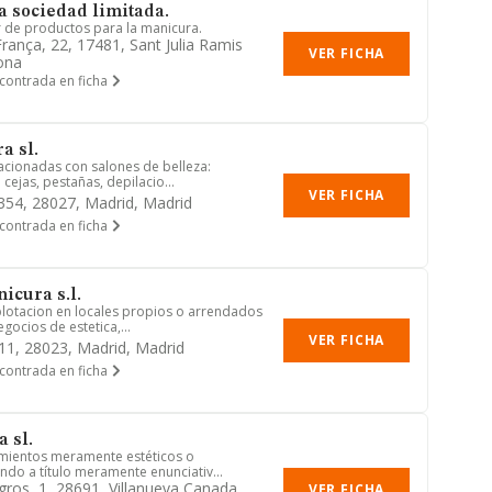
 sociedad limitada.
 de productos para la manicura.
rança, 22, 17481, Sant Julia Ramis
VER FICHA
ona
contrada en ficha
a sl.
lacionadas con salones de belleza:
 cejas, pestañas, depilacio...
VER FICHA
 354, 28027, Madrid, Madrid
contrada en ficha
icura s.l.
xplotacion en locales propios o arrendados
gocios de estetica,...
VER FICHA
 11, 28023, Madrid, Madrid
contrada en ficha
 sl.
amientos meramente estéticos o
ndo a título meramente enunciativ...
igros, 1, 28691, Villanueva Canada
VER FICHA