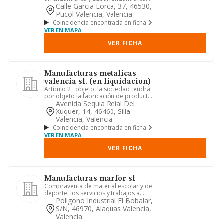
excepto leasing inmobiliario y
Calle Garcia Lorca, 37, 46530,
explota...
Pucol Valencia, Valencia
Coincidencia encontrada en ficha
VER EN MAPA
VER FICHA
Manufacturas metalicas
valencia sl. (en liquidacion)
Artículo 2 . objeto. la sociedad tendrá
por objeto la fabricación de productos
metálicos. cnae acti...
Avenida Sequia Reial Del
Xuquer, 14, 46460, Silla
Valencia, Valencia
Coincidencia encontrada en ficha
VER EN MAPA
VER FICHA
Manufacturas marfor sl
Compraventa de material escolar y de
deporte. los servicios y trabajos a
otras empresas tales como ...
Poligono Industrial El Bobalar,
S/n, 46970, Alaquas Valencia,
Valencia