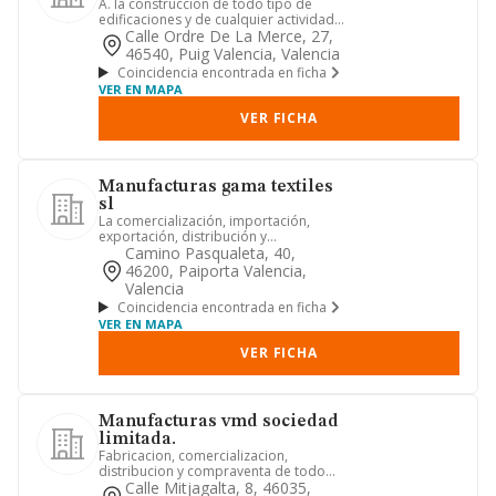
A. la construccion de todo tipo de
edificaciones y de cualquier actividad
relativa a la construccio...
Calle Ordre De La Merce, 27,
46540, Puig Valencia, Valencia
Coincidencia encontrada en ficha
VER EN MAPA
VER FICHA
Manufacturas gama textiles
sl
La comercialización, importación,
exportación, distribución y
compraventa, al por mayor y menor,
Camino Pasqualeta, 40,
de...
46200, Paiporta Valencia,
Valencia
Coincidencia encontrada en ficha
VER EN MAPA
VER FICHA
Manufacturas vmd sociedad
limitada.
Fabricacion, comercializacion,
distribucion y compraventa de todo
tipo de articulos de marroquineri...
Calle Mitjagalta, 8, 46035,