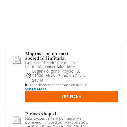
Mopinsa maquinaria
sociedad limitada.
La sociedad tendrá por objeto la
fabricación, comercialización y
mantenimiento de equipamientos de ...
Lugar Poligono Polysol, 3,
41500, Alcala Guadaira Sevilla,
Sevilla
Coincidencia encontrada en ficha
VER EN MAPA
VER FICHA
Pienso shop sl.
Fabricación, venta al por mayor y al
por menor, importación y exportación
de alimentos para animale...
Calle Rene Cassin, 20, 29130,