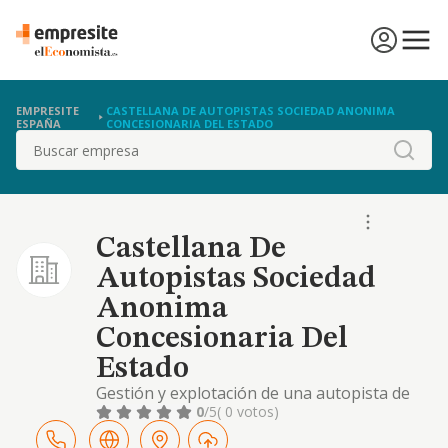
EMPRESITE
CASTELLANA DE AUTOPISTAS SOCIEDAD ANONIMA
ESPAÑA
CONCESIONARIA DEL ESTADO
Buscar
Castellana De
Autopistas Sociedad
Anonima
Concesionaria Del
Estado
Gestión y explotación de una autopista de
peaje.
0
/5
( 0 votos)