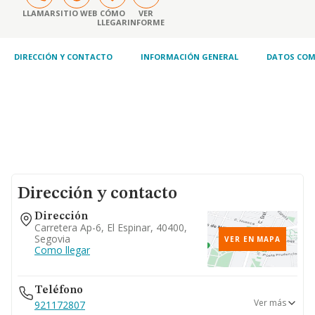
LLAMAR
SITIO WEB
CÓMO
VER
LLEGAR
INFORME
DIRECCIÓN Y CONTACTO
INFORMACIÓN GENERAL
DATOS COM
Dirección y contacto
Dirección
Carretera Ap-6, El Espinar, 40400,
Segovia
VER EN MAPA
Como llegar
Teléfono
Ver más
921172807