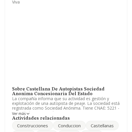
Viva
Sobre Castellana De Autopistas Sociedad
Anonima Concesionaria Del Estado
La compañía informa que su actividad es gestión y
explotación de una autopista de peaje. La sociedad está
registrada como Sociedad Anónima. Tiene CNAE: 5221 -
'Actividades anexas al transporte terrestre'. La
Ver más
compañía no tiene actividad en mercados exteriores.
Actividades relacionadas
Construcciones
Conduccion
Castellanas
La información presente en la base de datos de
INFORMA refleja que la compañía ha experimentado