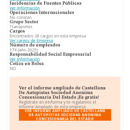
Incidencias de Fuentes Públicas
alcanzado un importante crecimiento respecto al
Ver Información
(2024), aunque se ha posicionado más abajo en el
Operaciones Internacionales
ranking nacional (de todas las empresas presentes en el
No constan
territorio) frente al 2024. Frente al 2024, en el ranking
Grupo Sector
nacional, de todas las empresas en España, la empresa
Transportes
ha retrocedido.
Cargos
Encontrados 28 cargos en esta empresa
Ver cargos de Empresa
Número de empleados
174 (año 2025)
Responsabilidad Social Empresarial
Ver Información
Cotiza en Bolsa
NO
Ver el informe ampliado de Castellana
De Autopistas Sociedad Anonima
Concesionaria Del Estado ¡Es gratis!
Regístrate en eInforma y te regalamos el
Informe Ampliado de esta empresa.
VER INFORME AMPLIADO DE CASTELLANA
DE AUTOPISTAS SOCIEDAD ANONIMA
CONCESIONARIA DEL ESTADO