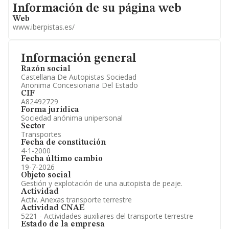
Informacion de su página web
Accionistas.
Información de su página web
Participaciones y Vinculaciones en otras empresas.
Web
Artículos de prensa publicados sobre la empresa.
www.iberpistas.es/
Información oficial y registral complementaria.
Información general
Razón social
Castellana De Autopistas Sociedad
Anonima Concesionaria Del Estado
CIF
A82492729
Forma jurídica
Sociedad anónima unipersonal
Sector
Transportes
Fecha de constitución
4-1-2000
Fecha último cambio
19-7-2026
Objeto social
Gestión y explotación de una autopista de peaje.
Actividad
Activ. Anexas transporte terrestre
Actividad CNAE
5221 - Actividades auxiliares del transporte terrestre
Estado de la empresa