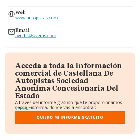
932305200
Web
932305000
www.autopistas.com
934927827
Email
avertis@avertis.com
Acceda a toda la información
comercial de Castellana De
Autopistas Sociedad
Anonima Concesionaria Del
Estado
A través del informe gratuito que te proporcionamos
desde Einforma, donde vas a encontrar:
Ver más
Datos identificativos: Denominación, CIF,
Teléfono, Domicilio.
QUIERO MI INFORME GRATUITO
Informe Mercantil Completo (BORME).
Gráficos de Evolución Ventas y Empleados.
Consejo de Administración y Administradores.
Directivos y Ejecutivos.