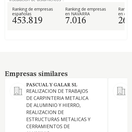
Ranking de empresas
Ranking de empresas
Rankin
españolas
en NAVARRA
en el 
453.819
7.016
26
Empresas similares
Empresas similares
PASCUAL Y GALAR SL
REALIZACION DE TRABAJOS
S
DE CARPINTERIA METALICA
A
DE ALUMINIO Y HIERRO,
d
REALIZACION DE
l
ESTRUCTURAS METALICAS Y
t
CERRAMIENTOS DE
c