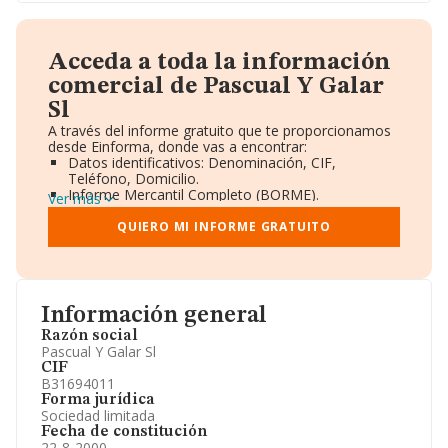
Acceda a toda la información
comercial de Pascual Y Galar
Sl
A través del informe gratuito que te proporcionamos
desde Einforma, donde vas a encontrar:
Datos identificativos: Denominación, CIF,
Teléfono, Domicilio.
Informe Mercantil Completo (BORME).
Ver más
Gráficos de Evolución Ventas y Empleados.
Consejo de Administración y Administradores.
QUIERO MI INFORME GRATUITO
Directivos y Ejecutivos.
Accionistas.
Participaciones y Vinculaciones en otras empresas.
Artículos de prensa publicados sobre la empresa.
Información oficial y registral complementaria.
Información general
Razón social
Pascual Y Galar Sl
CIF
B31694011
Forma jurídica
Sociedad limitada
Fecha de constitución
22-8-2000