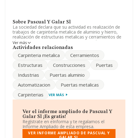
Sobre Pascual Y Galar Sl
La sociedad declara que su actividad es realización de
trabajos de carpintería metalica de aluminio y hierro,
realización de estructuras metalicas y cerramientos de
aluminio, automatizacion de puertas y trabajos
Ver más
accesorios relacionados con estas actividades. o. La
Actividades relacionadas
sociedad está inscrita en el Registro Mercantil como
Carpinteria metalica
Cerramientos
Sociedad Limitada. Tiene CNAE: 4323 - '%cnae%'. La
empresa no tiene actividad en mercados exteriores.
Estructuras
Construcciones
Puertas
El número de empleados ha disminuido un 100% y
Industrias
Puertas aluminio
según los datos a disposición de INFORMA, ha tenido
un número de empleados por debajo de la media de
Automatizacion
Puertas metalicas
sector.
Carpinterias
VER MÁS
Dentro del ranking de empresas elaborado por
INFORMA, atendiendo a los niveles de facturación de la
compañía, se destaca que: en 2025, en la clasificación
del sector, la empresa se ha colocado 62 puestos más
Ver el informe ampliado de Pascual Y
abajo y su posición actual es 246 (el año anterior estaba
Galar Sl ¡Es gratis!
en 184). Antes de la compañía, en el ranking del sector,
Regístrate en eInforma y te regalamos el
están empresas como:
Aislamientos Tarrega S.L
y
Informe Ampliado de esta empresa.
Bjs Automatismos S.L
; en cambio, éstas son algunas
VER INFORME AMPLIADO DE PASCUAL Y
de las empresas que están más abajo:
Imp
GALAR SL