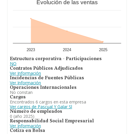
Evolución de las ventas
Para concluir,
Pascual y Galar S.L
se emplea en
realización de trabajos de carpintería metalica de
aluminio y hierro, realización de estructuras metalicas y
cerramientos de aluminio, automatizacion de puertas y
trabajos accesorios relacionados con estas actividades.
o. Se ha posicionado más abajo en el ranking de
provincia frente al 2024.
2023
2024
2025
Estructura corporativa - Participaciones
NO
Contratos Públicos Adjudicados
Ver Información
Incidencias de Fuentes Públicas
Ver Información
Operaciones Internacionales
No constan
Cargos
Encontrados 6 cargos en esta empresa
Ver cargos de Pascual Y Galar Sl
Número de empleados
0 (año 2025)
Responsabilidad Social Empresarial
Ver Información
Cotiza en Bolsa