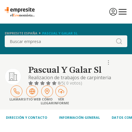
EMPRESITE ESPAÑA
PASCUAL Y GALAR SL
Buscar
Pascual Y Galar Sl
Realizacion de trabajos de carpinteria
metalica de aluminio y hierro, realizacion de
0
/5
( 0 votos)
estructuras metalicas y cerramientos de
aluminio, automatizacion de puertas y
trabajos accesorios relacionados con estas
LLAMAR
SITIO WEB
CÓMO
VER
LLEGAR
INFORME
actividades. o
DIRECCIÓN Y CONTACTO
INFORMACIÓN GENERAL
DATOS COM