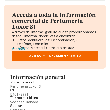
Acceda a toda la información
comercial de Perfumeria
Luxor Sl
A través del informe gratuito que te proporcionamos
desde Einforma, donde vas a encontrar:
Datos identificativos: Denominación, CIF,
Teléfono, Domicilio.
Informe Mercantil Completo (BORME).
Ver más
Gráficos de Evolución Ventas y Empleados.
Consejo de Administración y Administradores.
QUIERO MI INFORME GRATUITO
Directivos y Ejecutivos.
Accionistas.
Participaciones y Vinculaciones en otras empresas.
Artículos de prensa publicados sobre la empresa.
Información oficial y registral complementaria.
Información general
Razón social
Perfumeria Luxor Sl
CIF
B16172991
Forma jurídica
Sociedad limitada
Sector
Comercio