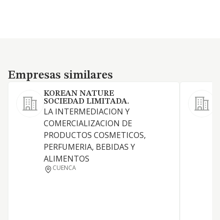
Empresas similares
Empresas similares
KOREAN NATURE
SOCIEDAD LIMITADA.
E
LA INTERMEDIACION Y
e
COMERCIALIZACION DE
c
PRODUCTOS COSMETICOS,
e
PERFUMERIA, BEBIDAS Y
p
ALIMENTOS
(
CUENCA
u
p
p
c