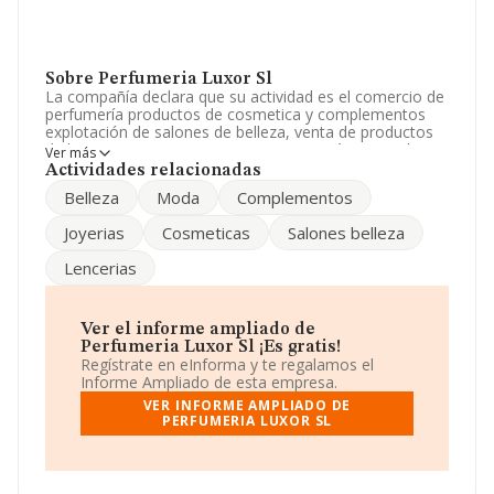
Sobre Perfumeria Luxor Sl
La compañía declara que su actividad es el comercio de
perfumería productos de cosmetica y complementos
explotación de salones de belleza, venta de productos
de lenceria y paqueteria. La empresa está registrada
Ver más
como Sociedad Limitada. La actividad de referencia
Actividades relacionadas
CNAE corresponde a 'Comercio al por mayor de
Belleza
Moda
Complementos
productos perfumería y cosmética', cuyo Código es
4645. La compañía no tiene actividad en mercados
Joyerias
Cosmeticas
Salones belleza
exteriores.
Lencerias
La sociedad española
Perfumeria Luxor S.L
, CIF
B16172991, se encuentra en Calle Carreteria núm. 26,
(16002), en el municipio de Cuenca, Castilla-la Mancha.
Ver el informe ampliado de
En base a la información de la que dispone INFORMA
Perfumeria Luxor Sl ¡Es gratis!
sobre 10.047 compañías, en el ámbito nacional la
Regístrate en eInforma y te regalamos el
facturación alcanza la cifra de 11.976 millones de euros
Informe Ampliado de esta empresa.
y el promedio de la facturación de ventas entre todas
VER INFORME AMPLIADO DE
las compañías asciende a los 1 millón de euros.
PERFUMERIA LUXOR SL
Teniendo en cuenta la información sobre Cuenca, en la
base de datos de INFORMA aparecen 13 empresas, con
ventas de 3 millones de euros. Finalmente, para
completar los datos de sector la antigüedad desde la