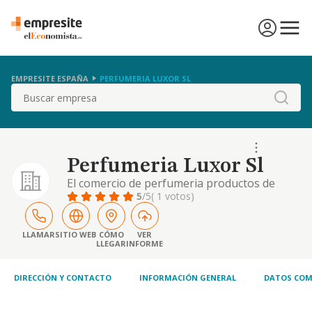
EMPRESITE ESPAÑA
PERFUMERIA LUXOR SL
Buscar
Perfumeria Luxor Sl
El comercio de perfumeria productos de
cosmetica y complementos explotacion de
5
/5
( 1 votos)
salones de belleza, venta de productos de
lenceria y paqueteria.
LLAMAR
SITIO WEB
CÓMO
VER
LLEGAR
INFORME
DIRECCIÓN Y CONTACTO
INFORMACIÓN GENERAL
DATOS COM