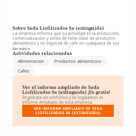
Sobre Seda Liofilizados Sa (extinguida)
La empresa informa que su actividad es la producción,
comercialización y venta de toda clase de productos
alimenticios y en especial de cafe en cualquiera de sus
variedades y calidades. la liofilizacion de cualquier clase
Ver más
de producto alimenticio etc. La empresa es una
Actividades relacionadas
Sociedad Anónima. La actividad de referencia CNAE
Alimentacion
Productos alimenticios
corresponde a 'Elaboración de café, té e infusiones',
cuyo Código es 1083. La compañía no tiene actividad en
Cafes
mercados exteriores.
De acuerdo con la Recomendación 2003/361/CE de la
Comisión, de 6 de mayo de 2003, sobre la definición de
Ver el informe ampliado de Seda
microempresas, pequeñas y medianas empresas, la
Liofilizados Sa (extinguida) ¡Es gratis!
compañía reúne los requisitos de una microempresa.
Regístrate en eInforma y te regalamos el
Respecto al rendimiento de
Seda Liofilizados S.A
Informe Ampliado de esta empresa.
(extinguida)
en 2013, comparado con el año anterior,
VER INFORME AMPLIADO DE SEDA
el total de ventas registradas se ha mantenido igual que
LIOFILIZADOS SA (EXTINGUIDA)
el año anterior, sin embargo, en el ebitda ha tenido una
bajada del 11%. Los beneficios han decrecido un 193%.
La plantilla se ha mantenido igual y teniendo en cuenta
la información a disposición de INFORMA, ha contado
con un número de empleados inferior a la media de