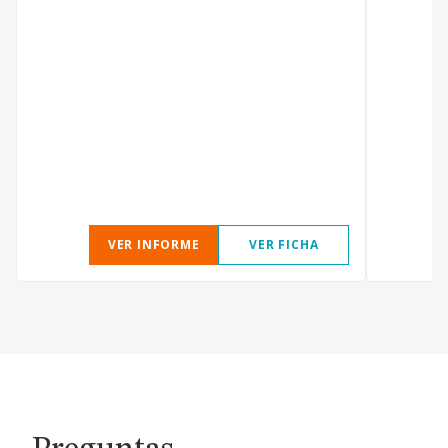
s
VER INFORME
VER FICHA