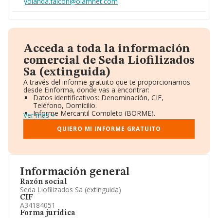
yolanda.falcon@olamnet.com
Acceda a toda la información
comercial de Seda Liofilizados
Sa (extinguida)
A través del informe gratuito que te proporcionamos
desde Einforma, donde vas a encontrar:
Datos identificativos: Denominación, CIF,
Teléfono, Domicilio.
Informe Mercantil Completo (BORME).
Ver más
Gráficos de Evolución Ventas y Empleados.
Consejo de Administración y Administradores.
QUIERO MI INFORME GRATUITO
Directivos y Ejecutivos.
Accionistas.
Participaciones y Vinculaciones en otras empresas.
Artículos de prensa publicados sobre la empresa.
Información oficial y registral complementaria.
Información general
Razón social
Seda Liofilizados Sa (extinguida)
CIF
A34184051
Forma jurídica