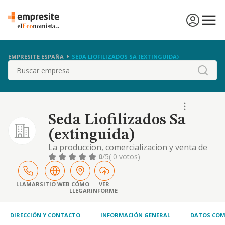
EMPRESITE ESPAÑA
SEDA LIOFILIZADOS SA (EXTINGUIDA)
Buscar
Seda Liofilizados Sa
(extinguida)
La produccion, comercializacion y venta de
toda clase de productos alimenticios y en
0
/5
( 0 votos)
especial de cafe en cualquiera de sus
variedades y calidades. la liofilizacion de
cualquier clase de producto alimenticio etc.
LLAMAR
SITIO WEB
CÓMO
VER
LLEGAR
INFORME
DIRECCIÓN Y CONTACTO
INFORMACIÓN GENERAL
DATOS COM