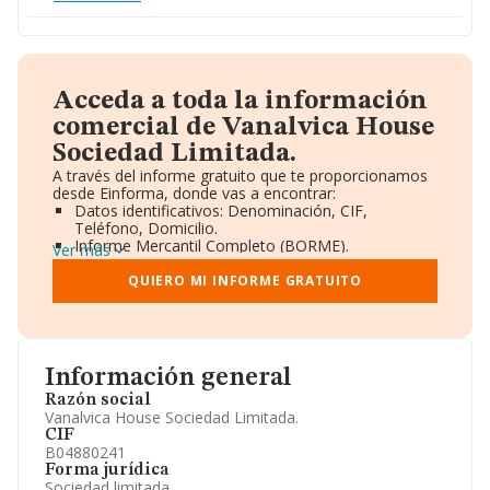
Acceda a toda la información
comercial de Vanalvica House
Sociedad Limitada.
A través del informe gratuito que te proporcionamos
desde Einforma, donde vas a encontrar:
Datos identificativos: Denominación, CIF,
Teléfono, Domicilio.
Informe Mercantil Completo (BORME).
Ver más
Gráficos de Evolución Ventas y Empleados.
Consejo de Administración y Administradores.
QUIERO MI INFORME GRATUITO
Directivos y Ejecutivos.
Accionistas.
Participaciones y Vinculaciones en otras empresas.
Artículos de prensa publicados sobre la empresa.
Información oficial y registral complementaria.
Información general
Razón social
Vanalvica House Sociedad Limitada.
CIF
B04880241
Forma jurídica
Sociedad limitada