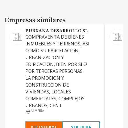
Empresas similares
Empresas similares
BURXANA DESARROLLO SL
COMPRAVENTA DE BIENES
A
INMUEBLES Y TERRENOS, ASI
COMO SU PARCELACION,
URBANIZACION Y
EDIFICACION, BIEN POR SI O
E
POR TERCERAS PERSONAS.
LA PROMOCION Y
CONSTRUCCION DE
VIVIENDAS, LOCALES
COMERCIALES, COMPLEJOS
I
URBANOS, CENT
ALMERIA
VER INFORME
VER FICHA