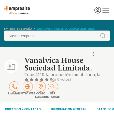
EMPRESITE ESPAÑA
VANALVICA HOUSE SOCIEDAD LIMITADA.
Buscar
Vanalvica House
Sociedad Limitada.
Cnae 4110. la promoción inmobiliaria, la
compraventa de edificaciones urbana y
0
/5
( 0 votos)
rústicas y las construcción de edificaciones.
también comprende el objeto social, la
explotación de establecimiento turísticos
LLAMAR
SITIO WEB
CÓMO
VER
LLEGAR
INFORME
DIRECCIÓN Y CONTACTO
INFORMACIÓN GENERAL
DATOS COM