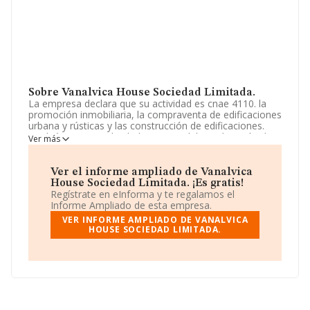
Sobre Vanalvica House Sociedad Limitada.
La empresa declara que su actividad es cnae 4110. la
promoción inmobiliaria, la compraventa de edificaciones
urbana y rústicas y las construcción de edificaciones.
también comprende el objeto social, la explotación de
Ver más
establecimiento turísticos. La empresa está registrada
como Sociedad Limitada. Tiene CNAE: 6812 - '%cnae%'.
La empresa no tiene actividad en mercados exteriores.
Ver el informe ampliado de Vanalvica
House Sociedad Limitada. ¡Es gratis!
La sociedad
Vanalvica House Sociedad Limitada
, CIF
Regístrate en eInforma y te regalamos el
B04880241, tiene domicilio fiscal en Calle Real núm. 26
Informe Ampliado de esta empresa.
3, (04740), Roquetas De Mar, en Almería, Andalucía.
VER INFORME AMPLIADO DE VANALVICA
HOUSE SOCIEDAD LIMITADA.
En relación con el sector y disponiendo de los datos de
hasta 231.218 empresas, la facturación en el ámbito
nacional alcanza los 29.817 millones de euros y se
calcula un promedio de facturación de 128 mil euros
entre todas las compañías. Como información adicional
de interés, los empleados de media son 1. La media de
antigüedad desde la constitución es de 20 años.