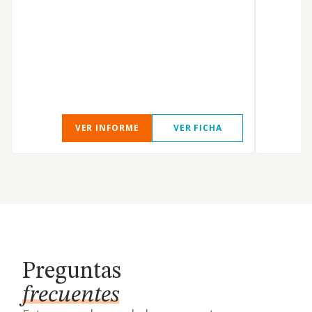
o
p
s
F
T
o
VER INFORME
VER FICHA
Preguntas
frecuentes