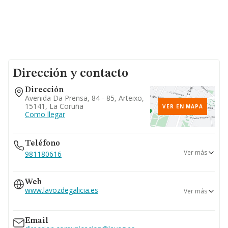
Dirección y contacto
Dirección
Avenida Da Prensa, 84 - 85, Arteixo,
15141, La Coruña
VER EN MAPA
Como llegar
Teléfono
Ver más
981180616
981180180
Web
981180060
www.lavozdegalicia.es
Ver más
981180099
www.corporacionvoz.es
Email