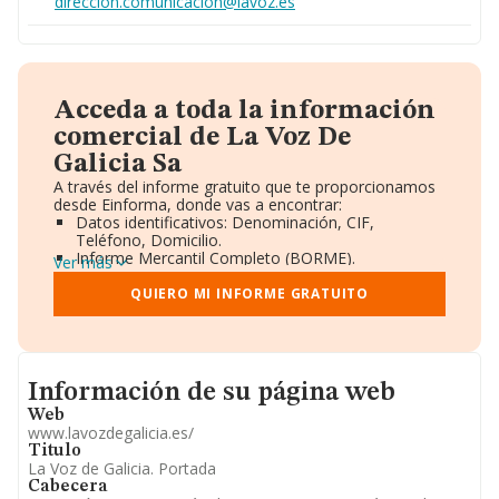
direccion.comunicacion@lavoz.es
Acceda a toda la información
comercial de La Voz De
Galicia Sa
A través del informe gratuito que te proporcionamos
desde Einforma, donde vas a encontrar:
Datos identificativos: Denominación, CIF,
Teléfono, Domicilio.
Informe Mercantil Completo (BORME).
Ver más
Gráficos de Evolución Ventas y Empleados.
Consejo de Administración y Administradores.
QUIERO MI INFORME GRATUITO
Directivos y Ejecutivos.
Accionistas.
Participaciones y Vinculaciones en otras empresas.
Artículos de prensa publicados sobre la empresa.
Informacion de su página web
Información oficial y registral complementaria.
Información de su página web
Web
www.lavozdegalicia.es/
Titulo
La Voz de Galicia. Portada
Cabecera