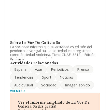
Sobre La Voz De Galicia Sa
La sociedad informa que su actividad es edición del
periódico la voz galicia. La sociedad está registrada
como Sociedad Anónima. Tiene CNAE: 5812 - 'Edición
de directorios y guías de direcciones postales'. La
Ver más
empresa opera en el mercado de las importaciones.
Actividades relacionadas
Espana
Azar
Periodicos
Prensa
La información presente en la base de datos de
INFORMA refleja que la compañía ha experimentado
Tendencias
Sport
Noticias
una evolución positiva respecto al año anterior (2024).
En relación con el ebitda, ha crecido un 211%. Los
Audiovisual
Sociedad
Imagen sonido
resultados han crecido un 5%, aunque el total de ventas
registradas ha sido igual que el año anterior. Los
VER MÁS
empleados han aumentado un 1% y atendiendo a los
datos disponibles en INFORMA, ese número ha estado
por encima de la media de sector.
Ver el informe ampliado de La Voz De
Galicia Sa ¡Es gratis!
Respecto a la posición de la empresa según los niveles