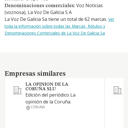
Voz Noticias
Denominaciones comerciales:
(voznosa), La Voz De Galicia S A
La Voz De Galicia Sa tiene un total de 62 marcas.
Ver
toda la información sobre todas las Marcas, Rótulos y
Denominaciones Comerciales de La Voz De Galicia Sa
Empresas similares
Empresas similares
LA OPINION DE LA
CORUÑA SLU
A
Edición del periódico La
L
opinión de la Coruña.
o
CORUNA
y
p
p