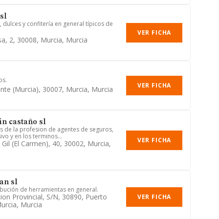
sl
 dulces y confitería en general típicos de
VER FICHA
sa, 2, 30008, Murcia, Murcia
os.
VER FICHA
ante (murcia), 30007, Murcia, Murcia
in castaño sl
s de la profesion de agentes de seguros,
ivo y en los terminos...
VER FICHA
 Gil (el Carmen), 40, 30002, Murcia,
an sl
ribución de herramientas en general.
ion Provincial, S/n, 30890, Puerto
VER FICHA
urcia, Murcia