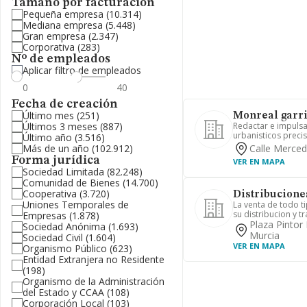
Tamaño por facturación
Pequeña empresa
(10.314)
Mediana empresa
(5.448)
Gran empresa
(2.347)
Corporativa
(283)
Nº de empleados
Aplicar filtro de empleados
Fecha de creación
Último mes
(251)
Monreal garrid
Últimos 3 meses
(887)
Redactar e impulsa
urbanisticos precis
Último año
(3.516)
Más de un año
(102.912)
Calle Merced
Forma jurídica
VER EN MAPA
Sociedad Limitada
(82.248)
Comunidad de Bienes
(14.700)
Cooperativa
(3.720)
Distribucione
Uniones Temporales de
La venta de todo ti
su distribucion y t
Empresas
(1.878)
Plaza Pintor 
Sociedad Anónima
(1.693)
Murcia
Sociedad Civil
(1.604)
VER EN MAPA
Organismo Público
(623)
Entidad Extranjera no Residente
(198)
Organismo de la Administración
del Estado y CCAA
(108)
Corporación Local
(103)