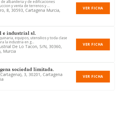
de albanileria y de edificaciones
cion y venta de terrenos y ...
VER FICHA
ro, 8, 30593, Cartagena Murcia,
e industrial sl.
uinaria, equipos, utensilios y toda clase
a la industria en g...
VER FICHA
ustrial De Lo Tacon, S/n, 30360,
, Murcia
agena sociedad limitada.
(cartagena), 3, 30201, Cartagena
VER FICHA
ia