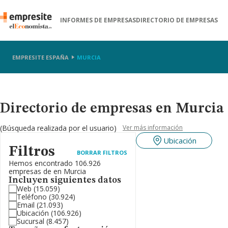
INFORMES DE EMPRESAS
DIRECTORIO DE EMPRESAS
EMPRESITE ESPAÑA
MURCIA
Directorio de empresas en Murcia
(Búsqueda realizada por el usuario)
Ver más información
Ubicación
Filtros
BORRAR FILTROS
Hemos encontrado 106.926
empresas de en Murcia
Incluyen siguientes datos
Web
(15.059)
Teléfono
(30.924)
Email
(21.093)
Ubicación
(106.926)
Sucursal
(8.457)