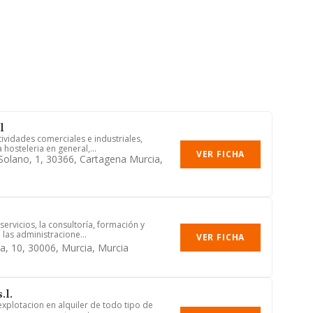
l
tividades comerciales e industriales,
 hosteleria en general,...
VER FICHA
 Solano, 1, 30366, Cartagena Murcia,
 servicios, la consultoría, formación y
 las administracione...
VER FICHA
a, 10, 30006, Murcia, Murcia
.l.
xplotacion en alquiler de todo tipo de