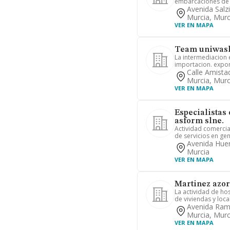
embarcaciones de r
Avenida Salzi
Murcia, Murc
VER EN MAPA
Team uniwash 
La intermediacion 
importacion. export
Calle Amistad
Murcia, Murc
VER EN MAPA
Especialistas
asform slne.
Actividad comercial
de servicios en gen
Avenida Huer
Murcia
VER EN MAPA
Martinez azor
La actividad de ho
de viviendas y local
Avenida Ram
Murcia, Murc
VER EN MAPA