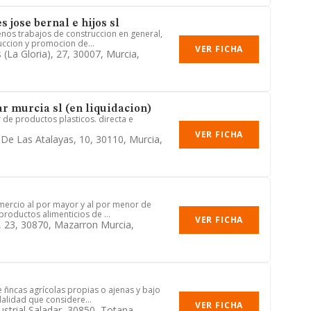
 jose bernal e hijos sl
enos trabajos de construccion en general,
uccion y promocion de...
VER FICHA
 (la Gloria), 27, 30007, Murcia,
ar murcia sl (en liquidacion)
 de productos plasticos. directa e
VER FICHA
 De Las Atalayas, 10, 30110, Murcia,
ercio al por mayor y al por menor de
productos alimenticios de ...
VER FICHA
, 23, 30870, Mazarron Murcia,
e ñncas agrícolas propias o ajenas y bajo
alidad que considere...
VER FICHA
ustrial Saladar, 30850, Totana