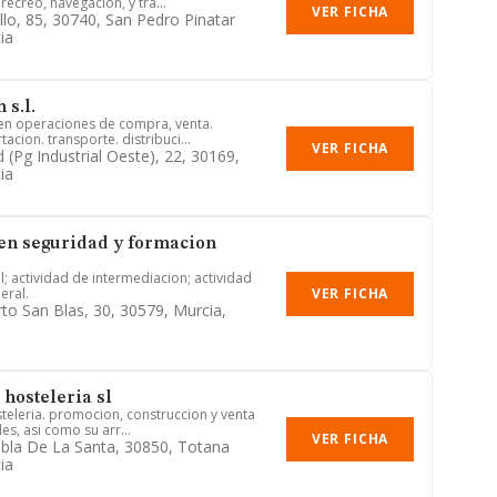
ecreo, navegacion, y tra...
VER FICHA
llo, 85, 30740, San Pedro Pinatar
ia
s.l.
en operaciones de compra, venta.
acion. transporte. distribuci...
VER FICHA
 (pg Industrial Oeste), 22, 30169,
ia
 en seguridad y formacion
; actividad de intermediacion; actividad
VER FICHA
eral.
to San Blas, 30, 30579, Murcia,
 hosteleria sl
steleria. promocion, construccion y venta
es, asi como su arr...
VER FICHA
bla De La Santa, 30850, Totana
ia