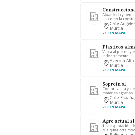
Construcciones
Albanileria y pequ
asi como la constr
Calle Angeles
Murcia
VER EN MAPA
Plasticos alm
Venta al por mayor
indirectamente.
Avenida Alto
Murcia
VER EN MAPA
Soproin sl
Compraventa y com
materias agrarias, 
Calle España
Murcia
VER EN MAPA
Agro actual sl
1. la explotación d
cualquier otra mod
Poligono Ind