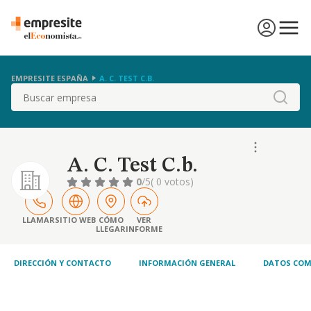
EMPRESITE ESPAÑA
A. C. TEST C.B.
Buscar
A. C. Test C.b.
0
/5
( 0 votos)
LLAMAR
SITIO WEB
CÓMO
VER
LLEGAR
INFORME
DIRECCIÓN Y CONTACTO
INFORMACIÓN GENERAL
DATOS COM