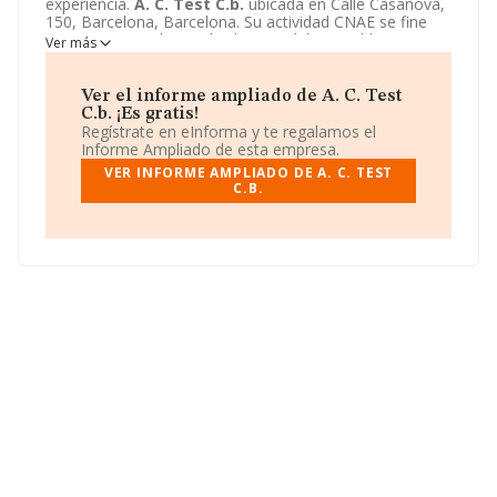
experiencia.
A. C. Test C.b.
ubicada en Calle Casanova,
150, Barcelona, Barcelona. Su actividad CNAE se fine
como 2732 - Fabricación de otros hilos y cables
Ver más
electrónicos y eléctricos. El modelo de sociedad de
A. C.
Test C.b.
es Comunidad de bienes.
Ver el informe ampliado de A. C. Test
C.b. ¡Es gratis!
Regístrate en eInforma y te regalamos el
Informe Ampliado de esta empresa.
VER INFORME AMPLIADO DE A. C. TEST
C.B.