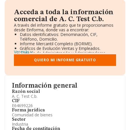
Acceda a toda la información
comercial de A. C. Test C.b.
A través del informe gratuito que te proporcionamos
desde Einforma, donde vas a encontrar:
Datos identificativos: Denominación, CIF,
Teléfono, Domicilio.
Informe Mercantil Completo (BORME).
Gráficos de Evolución Ventas y Empleados.
Ver más
Consejo de Administración y Administradores.
Directivos y Ejecutivos.
QUIERO MI INFORME GRATUITO
Accionistas.
Participaciones y Vinculaciones en otras empresas.
Artículos de prensa publicados sobre la empresa.
Información oficial y registral complementaria.
Información general
Razón social
A. C. Test C.b.
CIF
E64699226
Forma jurídica
Comunidad de bienes
Sector
Industria
Fecha de constitución