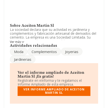
Sobre Aceiton Martin Sl
La sociedad declara que su actividad es jardineria y
complementos y fabricación artesanal de derivados del
cemento. La empresa es una Sociedad Limitada. Su
CNAE corresponde a 2366 con código '%cnae%'. No
Ver más
realiza actividad de importación y/o exportación.
Actividades relacionadas
Moda
Complementos
Joyerias
Para ponerse en contacto con sus oficinas, la empresa
facilita el número de teléfono 937727707 y su email es
Jardinerias
aceiton@amgroup.com
.
La compañía
Aceiton Martin S.L
, con CIF B60705001,
está situada en Calle La Pedrosa Pol Ind. Pedrosa núm.
Ver el informe ampliado de Aceiton
37, (08783), en el municipio de Masquefa, provincia de
Martin Sl ¡Es gratis!
Barcelona, Cataluña.
Regístrate en eInforma y te regalamos el
Informe Ampliado de esta empresa.
En base a la información de la que dispone INFORMA
VER INFORME AMPLIADO DE ACEITON
sobre 772 compañías, en el ámbito nacional la
MARTIN SL
facturación alcanza la cifra de 803 millones de euros y
en 2024 la media de facturación de ventas entre todas
las compañías alcanza los 1 millón de euros. Para
aportar ulterior información de interés en el ámbito