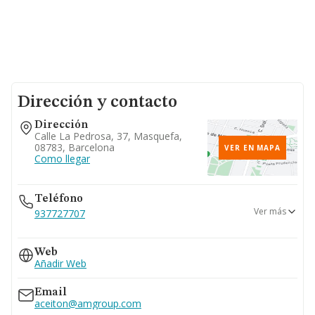
Dirección y contacto
Dirección
Calle La Pedrosa, 37, Masquefa,
08783, Barcelona
VER EN MAPA
Como llegar
Teléfono
Ver más
937727707
937728787
Web
Añadir Web
Email
aceiton@amgroup.com