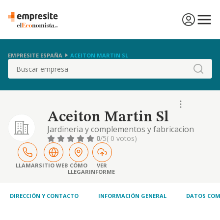
EMPRESITE ESPAÑA
ACEITON MARTIN SL
Buscar
Aceiton Martin Sl
Jardineria y complementos y fabricacion
artesanal de derivados del cemento.
0
/5
( 0 votos)
LLAMAR
SITIO WEB
CÓMO
VER
LLEGAR
INFORME
DIRECCIÓN Y CONTACTO
INFORMACIÓN GENERAL
DATOS COM