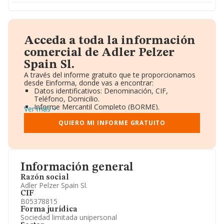
Acceda a toda la información
comercial de Adler Pelzer
Spain Sl.
A través del informe gratuito que te proporcionamos
desde Einforma, donde vas a encontrar:
Datos identificativos: Denominación, CIF,
Teléfono, Domicilio.
Informe Mercantil Completo (BORME).
Ver más
Gráficos de Evolución Ventas y Empleados.
Consejo de Administración y Administradores.
QUIERO MI INFORME GRATUITO
Directivos y Ejecutivos.
Accionistas.
Participaciones y Vinculaciones en otras empresas.
Artículos de prensa publicados sobre la empresa.
Información oficial y registral complementaria.
Información general
Razón social
Adler Pelzer Spain Sl.
CIF
B05378815
Forma jurídica
Sociedad limitada unipersonal