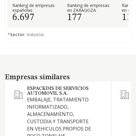
Ranking de empresas
Ranking de empresas
Rankin
españolas
en ZARAGOZA
en el 
6.697
177
11
*
Sector:
Industria
Empresas similares
Empresas similares
ESPACKDIS DE SERVICIOS
AUTOMOVIL S.A.
EMBALAJE, TRATAMIENTO
F
INFORMATIZADO,
d
ALMACENAMIENTO,
e
CUSTODIA Y TRANSPORTE
p
EN VEHICULOS PROPIOS DE
c