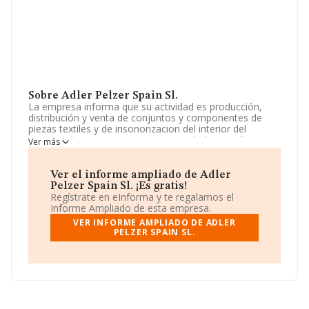
Sobre Adler Pelzer Spain Sl.
La empresa informa que su actividad es producción,
distribución y venta de conjuntos y componentes de
piezas textiles y de insonorizacion del interior del
automovil. La empresa es una Sociedad Limitada. Su
Ver más
actividad CNAE es 'Fabricación de otros componentes,
piezas y accesorios para vehículos de motor' con
código 2932. La sociedad es importadora y
Ver el informe ampliado de Adler
exportadora.
Pelzer Spain Sl. ¡Es gratis!
Regístrate en eInforma y te regalamos el
Ha tenido un 3% más de empleados y atendiendo a los
Informe Ampliado de esta empresa.
datos disponibles en INFORMA, ese número ha estado
VER INFORME AMPLIADO DE ADLER
por encima de la media de sector.
PELZER SPAIN SL.
Dentro del ranking de empresas elaborado por
INFORMA, atendiendo a los niveles de facturación de la
sociedad, se destaca que: la compañía ha mejorado en
el ranking sectorial escalando 1 puesto, pasando del
118 al 117. Éstas son algunas de las empresas que la
superan en el ranking de sectores:
Gestamp Linares