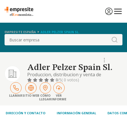
EMPRESITE ESPAÑA
ADLER PELZER SPAIN SL.
Buscar
Adler Pelzer Spain Sl.
Produccion, distribucion y venta de
conjuntos y componentes de piezas textiles
0
/5
( 0 votos)
y de insonorizacion del interior del
automovil
LLAMAR
SITIO WEB
CÓMO
VER
LLEGAR
INFORME
DIRECCIÓN Y CONTACTO
INFORMACIÓN GENERAL
DATOS COM