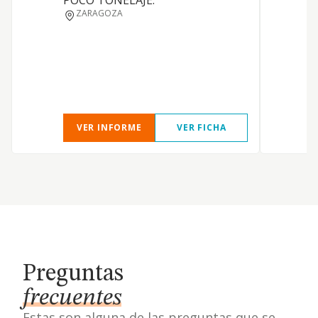
POCO TONELAJE.
a
ZARAGOZA
VER INFORME
VER FICHA
Preguntas
frecuentes
Estas son alguna de las preguntas que se