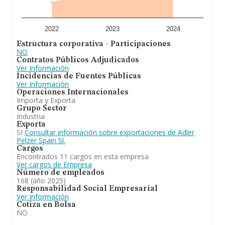
cuyas ventas han obtenido los 2.210 millones de euros.
Como información adicional de interés, la media de
empleados es de 49. La media de antigüedad desde la
constitución es de 27 años.
2022
2023
2024
Estructura corporativa - Participaciones
En definitiva, la actividad de
Adler Pelzer Spain S.L
es
NO
producción, distribución y venta de conjuntos y
Contratos Públicos Adjudicados
componentes de piezas textiles y de insonorizacion del
Ver Información
interior del automovil. En el ranking de sectores, la
Incidencias de Fuentes Públicas
compañía ha escalado posiciones respecto al 2023,
Ver Información
aunque frente al 2023, en el ranking nacional, de todas
Operaciones Internacionales
las empresas en España, la empresa ha retrocedido.
Importa y Exporta
Grupo Sector
Industria
Exporta
SI
Consultar información sobre exportaciones de Adler
Pelzer Spain Sl.
Cargos
Encontrados 11 cargos en esta empresa
Ver cargos de Empresa
Número de empleados
168 (año 2025)
Responsabilidad Social Empresarial
Ver Información
Cotiza en Bolsa
NO