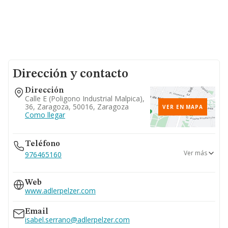
Dirección y contacto
Dirección
Calle E (poligono Industrial Malpica),
36, Zaragoza, 50016, Zaragoza
VER EN MAPA
Como llegar
Teléfono
Ver más
976465160
976465168
Web
983600075
www.adlerpelzer.com
661...
Ver teléfono 661...
Email
isabel.serrano@adlerpelzer.com