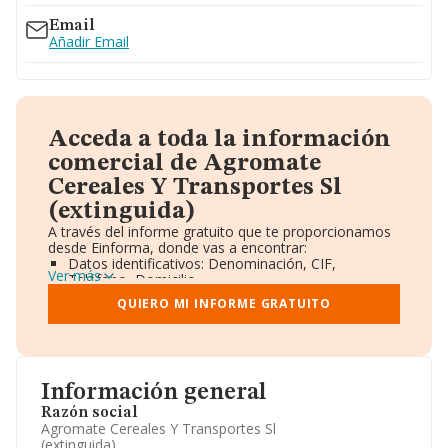
Email
Añadir Email
Acceda a toda la información
comercial de Agromate
Cereales Y Transportes Sl
(extinguida)
A través del informe gratuito que te proporcionamos
desde Einforma, donde vas a encontrar:
Datos identificativos: Denominación, CIF,
Ver más
Teléfono, Domicilio.
Informe Mercantil Completo (BORME).
QUIERO MI INFORME GRATUITO
Gráficos de Evolución Ventas y Empleados.
Consejo de Administración y Administradores.
Directivos y Ejecutivos.
Accionistas.
Participaciones y Vinculaciones en otras empresas.
Información general
Artículos de prensa publicados sobre la empresa.
Información oficial y registral complementaria.
Razón social
Agromate Cereales Y Transportes Sl
(extinguida)