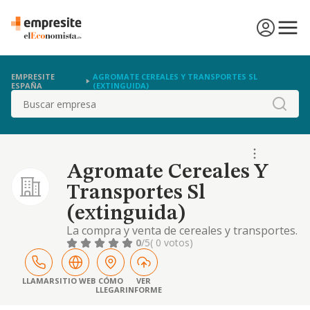
EMPRESITE
AGROMATE CEREALES Y TRANSPORTES SL
ESPAÑA
(EXTINGUIDA)
Buscar
Agromate Cereales Y
Transportes Sl
(extinguida)
La compra y venta de cereales y transportes.
0
/5
( 0 votos)
LLAMAR
SITIO WEB
CÓMO
VER
LLEGAR
INFORME