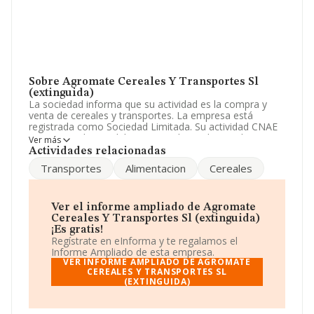
Sobre Agromate Cereales Y Transportes Sl
(extinguida)
La sociedad informa que su actividad es la compra y
venta de cereales y transportes. La empresa está
registrada como Sociedad Limitada. Su actividad CNAE
es 'Intermediarios del comercio de productos diversos'
Ver más
con código 4619. La empresa no tiene actividad en
Actividades relacionadas
mercados exteriores.
Transportes
Alimentacion
Cereales
La empresa española
Agromate Cereales y
Transportes S.L (extinguida)
, NIF B63163539, tiene
domicilio fiscal en Calle Moreto núm. 15, (28014), en el
Ver el informe ampliado de Agromate
municipio de Madrid, Madrid.
Cereales Y Transportes Sl (extinguida)
¡Es gratis!
En relación con el sector y disponiendo de los datos de
Regístrate en eInforma y te regalamos el
hasta 35.522 empresas, en el ámbito nacional la
Informe Ampliado de esta empresa.
facturación alcanza la cifra de 14.930 millones de euros
VER INFORME AMPLIADO DE AGROMATE
y se calcula un promedio de facturación de 420 mil
CEREALES Y TRANSPORTES SL
(EXTINGUIDA)
euros entre todas las compañías. Respecto a la
información de la provincia (hablamos de Madrid), en la
base de datos de INFORMA aparecen 8469 empresas,