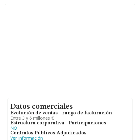
con ventas en 2008 de hasta 6.551 millones de euros.
Con el fin de ampliar la información relativa a las
compañías, los empleados de media son 2. La
antigüedad alcanza los 12 años desde la constitución.
Datos comerciales
Evolución de ventas - rango de facturación
Entre 3 y 6 millones €
Estructura corporativa - Participaciones
NO
Contratos Públicos Adjudicados
Ver Información