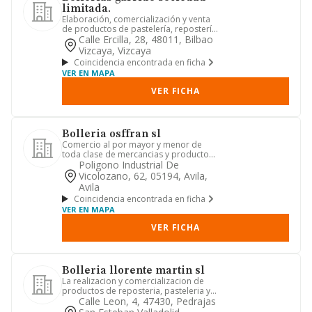
limitada.
Elaboración, comercialización y venta
de productos de pastelería, repostería
y panadería
Calle Ercilla, 28, 48011, Bilbao
Vizcaya, Vizcaya
Coincidencia encontrada en ficha
VER EN MAPA
VER FICHA
Bolleria osffran sl
Comercio al por mayor y menor de
toda clase de mercancias y productos
de alimentacion, bebidas y ta...
Poligono Industrial De
Vicolozano, 62, 05194, Avila,
Avila
Coincidencia encontrada en ficha
VER EN MAPA
VER FICHA
Bolleria llorente martin sl
La realizacion y comercializacion de
productos de reposteria, pasteleria y
panaderia; asi como la c...
Calle Leon, 4, 47430, Pedrajas