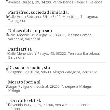
4
Avenida Burgos, 29, 34200, Venta Banos Palencia, Palencia
Pastisfred, sociedad limitada.
5
Calle Horta Sobirana, S/n, 43400, Montblanc Tarragona,
Tarragona
Dulces del campo sau
6
Calle Antonio De Villegas, 28, 47400, Medina Campo
Valladolid, Valladolid
Pastisart sa
7
Calle Menendez Y Pelayo, 43, 08222, Terrassa Barcelona,
Barcelona
Dr. schar españa, slu
8
Poligono La Ciruela, 50630, Alagon Zaragoza, Zaragoza
Morato iberia sl.
9
Lugar Poligono Industrial, 29200, Antequera Malaga,
Malaga
Cerealto vb1 sl.
10
Avenida Burgos, 29, 34200, Venta Banos Palencia,
Palencia