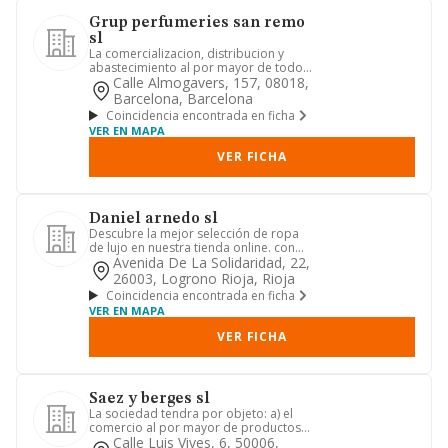
Grup perfumeries san remo
sl
La comercializacion, distribucion y
abastecimiento al por mayor de todo
tipo de productos de peluqu...
Calle Almogavers, 157, 08018,
Barcelona, Barcelona
Coincidencia encontrada en ficha
VER EN MAPA
VER FICHA
Daniel arnedo sl
Descubre la mejor selección de ropa
de lujo en nuestra tienda online. con
marcas exclusivas.
Avenida De La Solidaridad, 22,
26003, Logrono Rioja, Rioja
Coincidencia encontrada en ficha
VER EN MAPA
VER FICHA
Saez y berges sl
La sociedad tendra por objeto: a) el
comercio al por mayor de productos
de perfumeria, cosmetica, b...
Calle Luis Vives, 6, 50006,