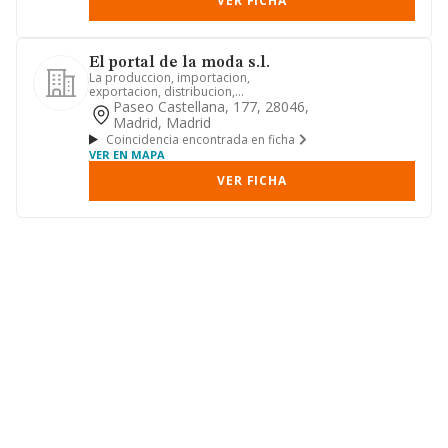
VER FICHA
El portal de la moda s.l.
La produccion, importacion,
exportacion, distribucion,
representacion y venta, al por mayor y
Paseo Castellana, 177, 28046,
al de...
Madrid, Madrid
Coincidencia encontrada en ficha
VER EN MAPA
VER FICHA