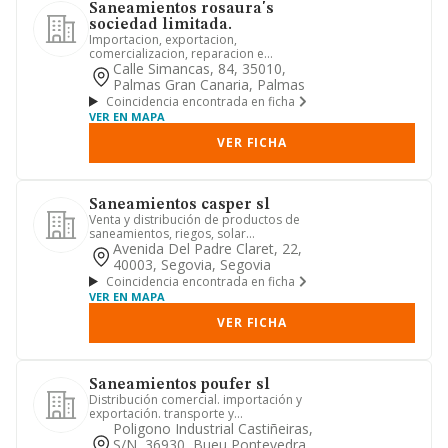
Saneamientos rosaura's
sociedad limitada.
Importacion, exportacion,
comercializacion, reparacion e
instalacion de toda clase de sanitarios,
Calle Simancas, 84, 35010,
m...
Palmas Gran Canaria, Palmas
Coincidencia encontrada en ficha
VER EN MAPA
VER FICHA
Saneamientos casper sl
Venta y distribución de productos de
saneamientos, riegos, solar
térmica,ferretería y calefacción.
Avenida Del Padre Claret, 22,
40003, Segovia, Segovia
Coincidencia encontrada en ficha
VER EN MAPA
VER FICHA
Saneamientos poufer sl
Distribución comercial. importación y
exportación. transporte y
almacenamiento.
Poligono Industrial Castiñeiras,
S/n, 36930, Bueu Pontevedra,