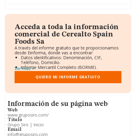
Acceda a toda la información
comercial de Cerealto Spain
Foods Sa
A través del informe gratuito que te proporcionamos
desde Einforma, donde vas a encontrar:
Datos identificativos: Denominación, CIF,
Teléfono, Domicilio.
Informe Mercantil Completo (BORME).
Ver más
Gráficos de Evolución Ventas y Empleados.
Consejo de Administración y Administradores.
QUIERO MI INFORME GRATUITO
Directivos y Ejecutivos.
Accionistas.
Participaciones y Vinculaciones en otras empresas.
Artículos de prensa publicados sobre la empresa.
Informacion de su página web
Información oficial y registral complementaria.
Información de su página web
Web
www.gruposiro.com/
Titulo
Grupo Siro | Inicio
Email
info@gruposiro.com