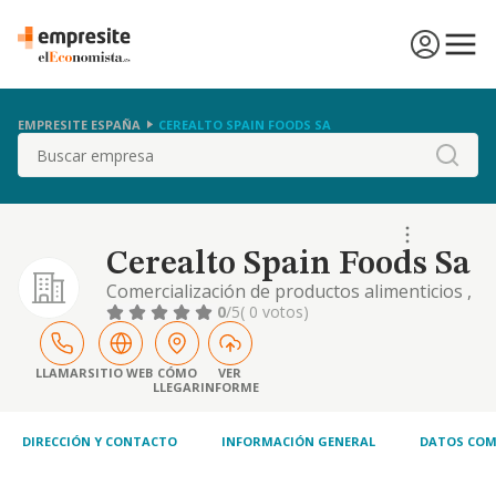
EMPRESITE ESPAÑA
CEREALTO SPAIN FOODS SA
Buscar
Cerealto Spain Foods Sa
Comercialización de productos alimenticios ,
como galleta pasta y sancks
0
/5
( 0 votos)
LLAMAR
SITIO WEB
CÓMO
VER
LLEGAR
INFORME
DIRECCIÓN Y CONTACTO
INFORMACIÓN GENERAL
DATOS COM