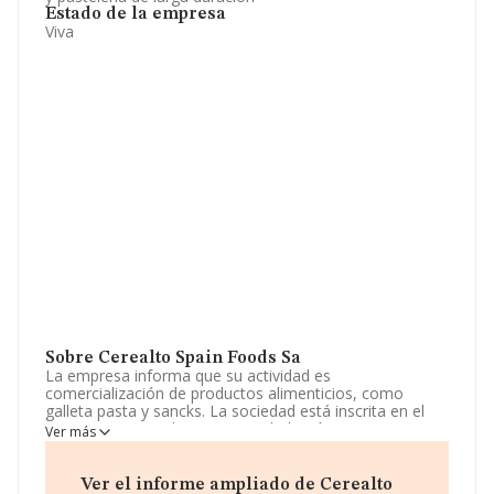
Estado de la empresa
Viva
Sobre Cerealto Spain Foods Sa
La empresa informa que su actividad es
comercialización de productos alimenticios, como
galleta pasta y sancks. La sociedad está inscrita en el
Registro Mercantil como Sociedad Anónima. Su CNAE
Ver más
corresponde a 1072 con código 'Fabricación de galletas
y productos de panadería y pastelería de larga duración'.
La compañía realiza actividad internacional tanto de
Ver el informe ampliado de Cerealto