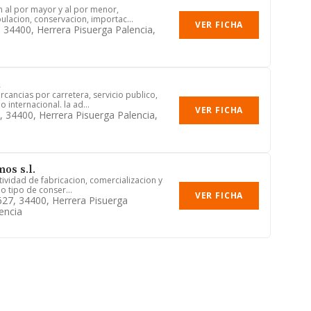
n al por mayor y al por menor,
ulacion, conservacion, importac...
VER FICHA
8, 34400, Herrera Pisuerga Palencia,
l
cancias por carretera, servicio publico,
 internacional. la ad...
VER FICHA
4, 34400, Herrera Pisuerga Palencia,
os s.l.
actividad de fabricacion, comercializacion y
o tipo de conser...
VER FICHA
627, 34400, Herrera Pisuerga
encia