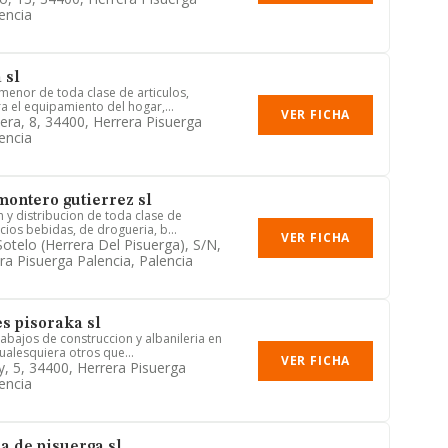
encia
 sl
 menor de toda clase de articulos,
a el equipamiento del hogar,...
VER FICHA
era, 8, 34400, Herrera Pisuerga
encia
montero gutierrez sl
 y distribucion de toda clase de
cios bebidas, de drogueria, b...
VER FICHA
Sotelo (herrera Del Pisuerga), S/n,
ra Pisuerga Palencia, Palencia
s pisoraka sl
rabajos de construccion y albanileria en
ualesquiera otros que...
VER FICHA
y, 5, 34400, Herrera Pisuerga
encia
a de pisuerga sl