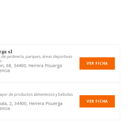
rga sl
s de jardinería, parques, áreas deportivas
o.
VER FICHA
on, 68, 34400, Herrera Pisuerga
encia
ayor de productos alimenticios y bebidas
VER FICHA
ala, 2, 34400, Herrera Pisuerga
encia