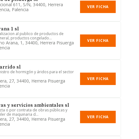
cional 611, S/n, 34400, Herrera
VER FICHA
encia, Palencia
ana 1 sl
alizacion al publico de productos de
neral, productos congelado...
VER FICHA
ino Arana, 1, 34400, Herrera Pisuerga
encia
arrido sl
nistro de hormigón y áridos para el sector
VER FICHA
era, 27, 34400, Herrera Pisuerga
encia
as y servicios ambientales sl
ecta o por contrata de obras públicas y
iler de maquinaria d...
VER FICHA
era, 27, 34400, Herrera Pisuerga
encia