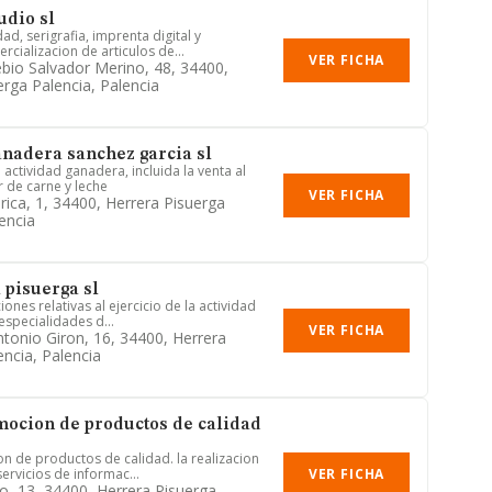
dio sl
d, serigrafia, imprenta digital y
cializacion de articulos de...
VER FICHA
bio Salvador Merino, 48, 34400,
erga Palencia, Palencia
anadera sanchez garcia sl
a actividad ganadera, incluida la venta al
 de carne y leche
VER FICHA
ica, 1, 34400, Herrera Pisuerga
encia
 pisuerga sl
iones relativas al ejercicio de la actividad
especialidades d...
VER FICHA
ntonio Giron, 16, 34400, Herrera
encia, Palencia
mocion de productos de calidad
n de productos de calidad. la realizacion
VER FICHA
ervicios de informac...
lo, 13, 34400, Herrera Pisuerga