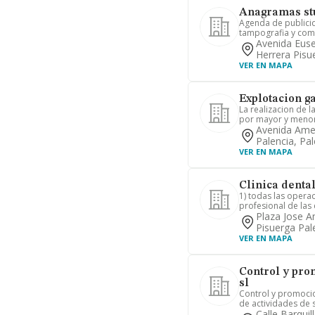
Anagramas stu
Agenda de publicida
tampografia y comer
Avenida Euse
Herrera Pisu
VER EN MAPA
Explotacion g
La realizacion de l
por mayor y menor
Avenida Amer
Palencia, Pal
VER EN MAPA
Clinica dental
1) todas las operac
profesional de las 
Plaza Jose A
Pisuerga Pal
VER EN MAPA
Control y pro
sl
Control y promocio
de actividades de s
Calle Barquil