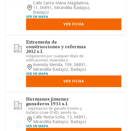
Calle Santa Maria Magdalena,
11, 06891, Mirandilla Badajoz,
Badajoz
VER EN MAPA
VER FICHA
Extremeña de
construcciones y reformas
2012 s.l.
Adquisición por cualquier título de
edificaciones, viviendas y
construcciones de todas clases.
Avenida Merida, 199, 06891,
prom...
Mirandilla Badajoz, Badajoz
VER EN MAPA
VER FICHA
Hermanos jimenez
ganaderos 1933 s.l.
- explotacion de ganado bovino y
bufalos (cnae 0142), siendo su
actividad principal. - promocion in...
Calle Reina Sofia, 13, 06891,
Mirandilla Badajoz, Badajoz
VER EN MAPA