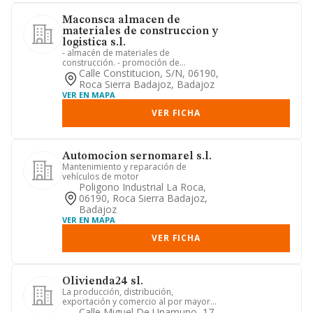
Maconsca almacen de
materiales de construccion y
logistica s.l.
- almacén de materiales de
construcción. - promoción de
polígonos industriales y urbanos y su
Calle Constitucion, S/n, 06190,
orden...
Roca Sierra Badajoz, Badajoz
VER EN MAPA
VER FICHA
Automocion sernomarel s.l.
Mantenimiento y reparación de
vehículos de motor
Poligono Industrial La Roca,
06190, Roca Sierra Badajoz,
Badajoz
VER EN MAPA
VER FICHA
Olivienda24 sl.
La producción, distribución,
exportación y comercio al por mayor
de aceite de oliva. la prestación ...
Calle Miguel De Unamuno, 17,