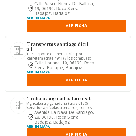
urbanizaciones
Calle Vasco Nuñez De Balboa,
19, 06190, Roca Sierra
Badajoz, Badajoz
VER EN MAPA
VER FICHA
Transportes santiago ditri
s.l.
El transporte de mercancías por
carretera (cnae 4941) y los compuestos
de productos agrícolas, así ...
Calle Loriana, 10, 06190, Roca
Sierra Badajoz, Badajoz
VER EN MAPA
VER FICHA
Trabajos agricolas lauri s.l.
Agricultura y ganadería (cnae 0150);
servicios agrícolas a terceros, con o sin
aportación de maquin...
Avenida La Nava De Santiago,
28, 06190, Roca Sierra
Badajoz, Badajoz
VER EN MAPA
VER FICHA