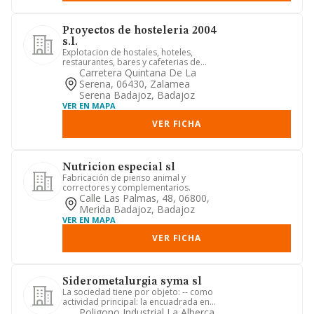
Proyectos de hosteleria 2004
s.l.
Explotacion de hostales, hoteles,
restaurantes, bares y cafeterias de
cualquier categoria
Carretera Quintana De La
Serena, 06430, Zalamea
Serena Badajoz, Badajoz
VER EN MAPA
VER FICHA
Nutricion especial sl
Fabricación de pienso animal y
correctores y complementarios.
Calle Las Palmas, 48, 06800,
Merida Badajoz, Badajoz
VER EN MAPA
VER FICHA
Siderometalurgia syma sl
La sociedad tiene por objeto: -- como
actividad principal: la encuadrada en
cnae, como de la clase ...
Poligono Industrial La Alberca,