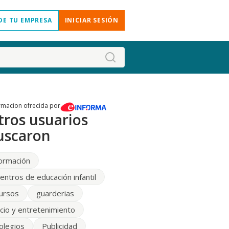
DE TU EMPRESA
INICIAR SESIÓN
rmacion ofrecida por
tros usuarios
uscaron
ormación
entros de educación infantil
ursos
guarderias
cio y entretenimiento
olegios
Publicidad