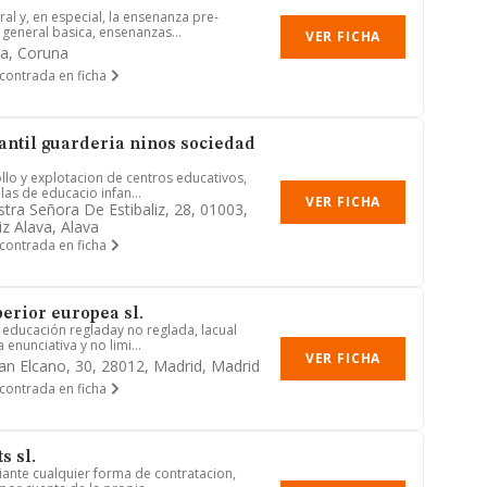
al y, en especial, la ensenanza pre-
 general basica, ensenanzas...
VER FICHA
a, Coruna
contrada en ficha
antil guarderia ninos sociedad
llo y explotacion de centros educativos,
as de educacio infan...
VER FICHA
tra Señora De Estibaliz, 28, 01003,
iz Alava, Alava
contrada en ficha
erior europea sl.
e educación regladay no reglada, lacual
enunciativa y no limi...
VER FICHA
ian Elcano, 30, 28012, Madrid, Madrid
contrada en ficha
s sl.
iante cualquier forma de contratacion,