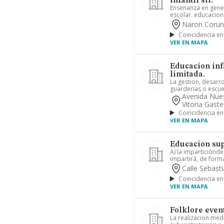
infantil sll.
Ensenanza en gener
escolar. educacion
Naron Corun
Coincidencia en
VER EN MAPA
Educacion inf
limitada.
La gestion, desarro
guarderias o escuel
Avenida Nues
Vitoria Gaste
Coincidencia en
VER EN MAPA
Educacion sup
A) la imparticiónd
impartirá, de forma 
Calle Sebast
Coincidencia en
VER EN MAPA
Folklore event
La realizacion med