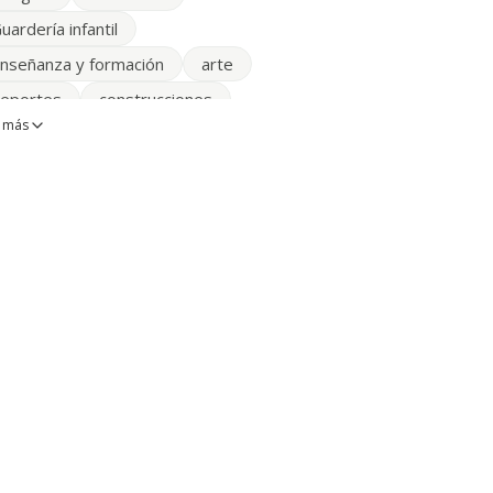
uardería infantil
nseñanza y formación
arte
eportes
construcciones
 más
sesorías y despachos
nseñanza
industrias
entros de formacion
ormacion profesional
ervicios industriales