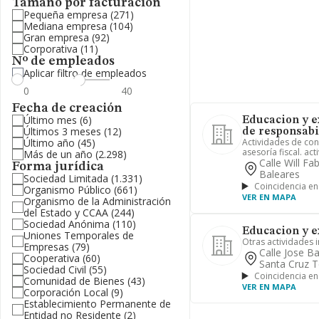
Tamaño por facturación
Pequeña empresa
(271)
Mediana empresa
(104)
Gran empresa
(92)
Corporativa
(11)
Nº de empleados
Aplicar filtro de empleados
Fecha de creación
Último mes
(6)
Educacion y e
Últimos 3 meses
(12)
de responsabi
Último año
(45)
Actividades de cont
asesoría fiscal. act
Más de un año
(2.298)
Calle Will Fa
Forma jurídica
Baleares
Sociedad Limitada
(1.331)
Coincidencia en
Organismo Público
(661)
VER EN MAPA
Organismo de la Administración
del Estado y CCAA
(244)
Sociedad Anónima
(110)
Educacion y ex
Uniones Temporales de
Otras actividades 
Empresas
(79)
Calle Jose B
Cooperativa
(60)
Santa Cruz T
Sociedad Civil
(55)
Coincidencia en
Comunidad de Bienes
(43)
VER EN MAPA
Corporación Local
(9)
Establecimiento Permanente de
Entidad no Residente
(2)