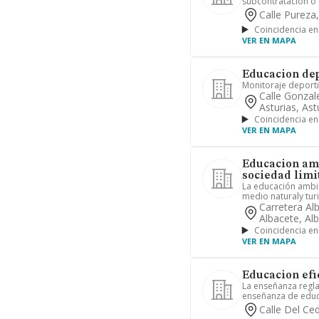
subcontratacion o p
Calle Pureza,
Coincidencia en
VER EN MAPA
Educacion dep
Monitoraje deport
Calle Gonzal
Asturias, Ast
Coincidencia en
VER EN MAPA
Educacion amb
sociedad limi
La educación ambien
medio naturaly turi
Carretera Al
Albacete, Al
Coincidencia en
VER EN MAPA
Educacion efic
La enseñanza regla
enseñanza de educac
Calle Del Ce