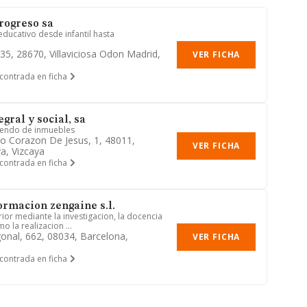
rogreso sa
educativo desde infantil hasta
 35, 28670, Villaviciosa Odon Madrid,
VER FICHA
contrada en ficha
gral y social, sa
riendo de inmuebles
o Corazon De Jesus, 1, 48011,
VER FICHA
ya, Vizcaya
contrada en ficha
ormacion zengaine s.l.
ior mediante la investigacion, la docencia
mo la realizacion ...
onal, 662, 08034, Barcelona,
VER FICHA
contrada en ficha