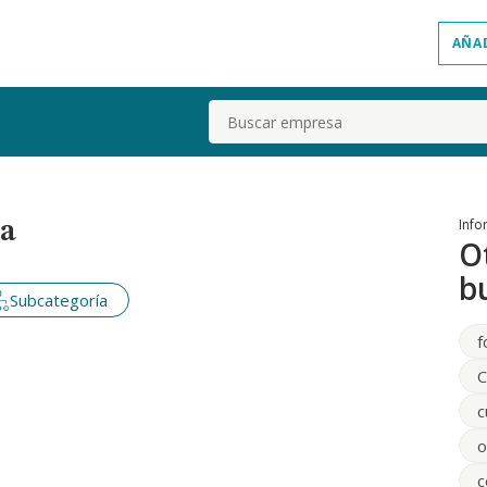
AÑA
Buscar
Info
ña
O
b
Subcategoría
f
C
c
o
c