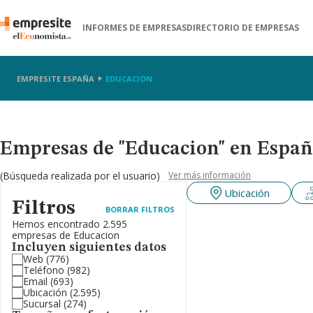
INFORMES DE EMPRESAS
DIRECTORIO DE EMPRESAS
EMPRESITE ESPAÑA
EDUCACION
Empresas de "Educacion" en Espa
(Búsqueda realizada por el usuario)
Ver más información
Ubicación
Filtros
BORRAR FILTROS
Hemos encontrado 2.595
empresas de Educacion
Incluyen siguientes datos
Web
(776)
Teléfono
(982)
Email
(693)
Ubicación
(2.595)
Sucursal
(274)