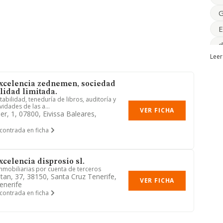
G
E
d
Leer
A
e
xcelencia zednemen, sociedad
c
lidad limitada.
abilidad, teneduría de libros, auditoría y
ividades de las a...
f
VER FICHA
ber, 1, 07800, Eivissa Baleares,
s
contrada en ficha
celencia disprosio sl.
inmobiliarias por cuenta de terceros
atan, 37, 38150, Santa Cruz Tenerife,
VER FICHA
enerife
contrada en ficha