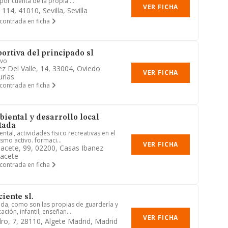
or cuenta de la propia ...
VER FICHA
 114, 41010, Sevilla, Sevilla
contrada en ficha
ortiva del principado sl
ivo
ez Del Valle, 14, 33004, Oviedo
VER FICHA
urias
contrada en ficha
iental y desarrollo local
tada
tal, actividades fisico recreativas en el
smo activo. formaci...
VER FICHA
bacete, 99, 02200, Casas Ibanez
bacete
contrada en ficha
iente sl.
da, como son las propias de guardería y
ión, infantil, enseñan...
VER FICHA
dro, 7, 28110, Algete Madrid, Madrid