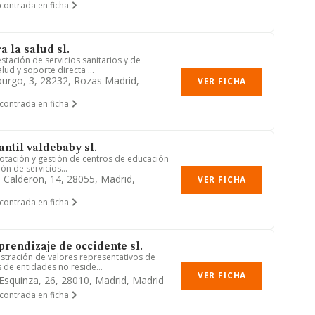
contrada en ficha
 la salud sl.
restación de servicios sanitarios y de
ud y soporte directa ...
urgo, 3, 28232, Rozas Madrid,
VER FICHA
contrada en ficha
ntil valdebaby sl.
plotación y gestión de centros de educación
ión de servicios...
e Calderon, 14, 28055, Madrid,
VER FICHA
contrada en ficha
prendizaje de occidente sl.
istración de valores representativos de
 de entidades no reside...
VER FICHA
Esquinza, 26, 28010, Madrid, Madrid
contrada en ficha