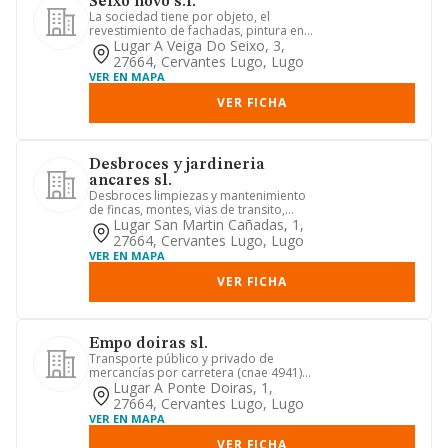
Seixo novo s.l.
La sociedad tiene por objeto, el
revestimiento de fachadas, pintura en
general y obras de albaniler...
Lugar A Veiga Do Seixo, 3,
27664, Cervantes Lugo, Lugo
VER EN MAPA
VER FICHA
Desbroces y jardineria
ancares sl.
Desbroces limpiezas y mantenimiento
de fincas, montes, vias de transito,
plantaciones forestales y ...
Lugar San Martin Cañadas, 1,
27664, Cervantes Lugo, Lugo
VER EN MAPA
VER FICHA
Empo doiras sl.
Transporte público y privado de
mercancías por carretera (cnae 4941).
transporte público de viajero...
Lugar A Ponte Doiras, 1,
27664, Cervantes Lugo, Lugo
VER EN MAPA
VER FICHA