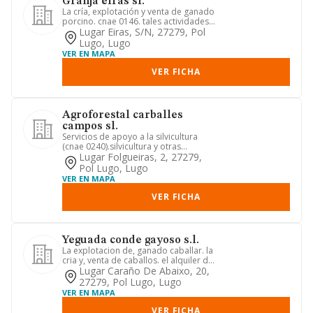
Granja eiras sl.
La cría, explotación y venta de ganado
porcino. cnae 0146. tales actividades
habrán de ser ejercita...
Lugar Eiras, S/n, 27279, Pol
Lugo, Lugo
VER EN MAPA
VER FICHA
Agroforestal carballes
campos sl.
Servicios de apoyo a la silvicultura
(cnae 0240).silvicultura y otras
actividades forestales (cnae ...
Lugar Folgueiras, 2, 27279,
Pol Lugo, Lugo
VER EN MAPA
VER FICHA
Yeguada conde gayoso s.l.
La explotacion de, ganado caballar. la
cria y, venta de caballos. el alquiler de
caballos. la pract...
Lugar Caraño De Abaixo, 20,
27279, Pol Lugo, Lugo
VER EN MAPA
VER FICHA