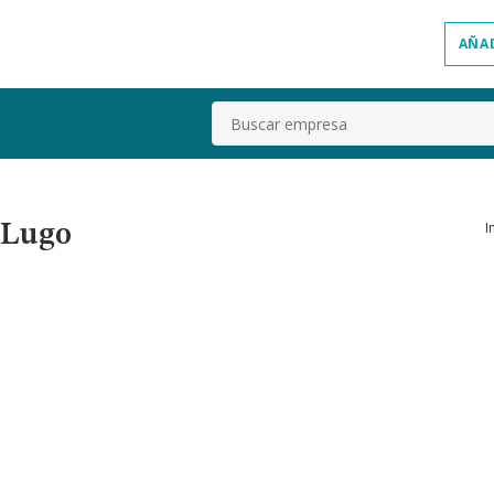
AÑA
Buscar
I
 Lugo