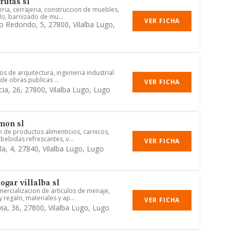
rutas sl
eria, cerrajeria, construccion de muebles,
do, barnizado de mu...
VER FICHA
 Redondo, 5, 27800, Vilalba Lugo,
s de arquitectura, ingenieria industrial
 de obras publicas ...
VER FICHA
cia, 26, 27800, Vilalba Lugo, Lugo
mon sl
n de productos alimenticios, carnicos,
bebidas refrescantes, v...
VER FICHA
la, 4, 27840, Vilalba Lugo, Lugo
ogar villalba sl
rcializacion de articulos de menaje,
 regalo, materiales y ap...
VER FICHA
ia, 36, 27800, Vilalba Lugo, Lugo