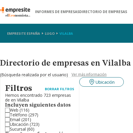
INFORMES DE EMPRESAS
DIRECTORIO DE EMPRESAS
EMPRESITE ESPAÑA
LUGO
VILALBA
Directorio de empresas en Vilalba
(Búsqueda realizada por el usuario)
Ver más información
Ubicación
Filtros
BORRAR FILTROS
Hemos encontrado 723 empresas
de en Vilalba
Incluyen siguientes datos
Web
(116)
Teléfono
(297)
Email
(201)
Ubicación
(723)
Sucursal
(60)