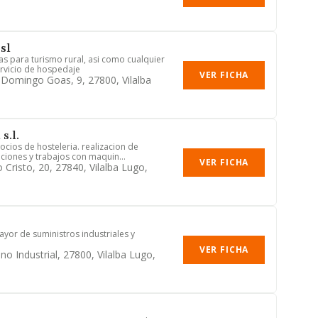
sl
as para turismo rural, asi como cualquier
rvicio de hospedaje
VER FICHA
 Domingo Goas, 9, 27800, Vilalba
s.l.
ocios de hosteleria. realizacion de
iones y trabajos con maquin...
VER FICHA
Cristo, 20, 27840, Vilalba Lugo,
yor de suministros industriales y
VER FICHA
no Industrial, 27800, Vilalba Lugo,