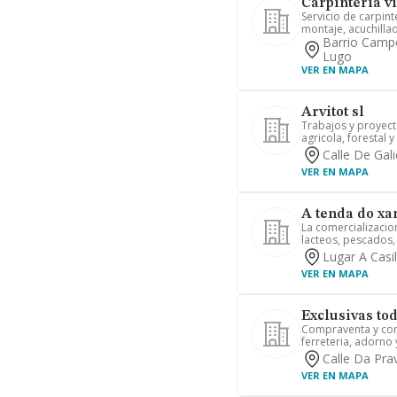
Carpinteria vi
Servicio de carpint
montaje, acuchilla
Barrio Campo
Lugo
VER EN MAPA
Arvitot sl
Trabajos y proyecto
agricola, forestal y
Calle De Gali
VER EN MAPA
A tenda do xa
La comercializacio
lacteos, pescados, 
Lugar A Casil
VER EN MAPA
Exclusivas tod
Compraventa y come
ferreteria, adorno y
Calle Da Prav
VER EN MAPA