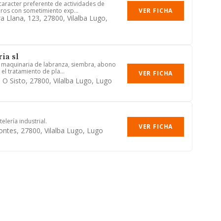
 caracter preferente de actividades de
VER FICHA
ros con sometimiento exp...
a Llana, 123, 27800, Vilalba Lugo,
ia sl
e maquinaria de labranza, siembra, abono
 el tratamiento de pla...
VER FICHA
 O Sisto, 27800, Vilalba Lugo, Lugo
elería industrial.
VER FICHA
ontes, 27800, Vilalba Lugo, Lugo