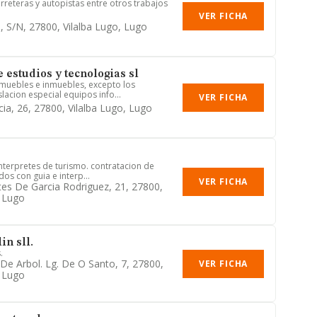
rreteras y autopistas entre otros trabajos
VER FICHA
s, S/n, 27800, Vilalba Lugo, Lugo
 estudios y tecnologias sl
 muebles e inmuebles, excepto los
lacion especial equipos info...
VER FICHA
cia, 26, 27800, Vilalba Lugo, Lugo
interpretes de turismo. contratacion de
dos con guia e interp...
VER FICHA
tes De Garcia Rodriguez, 21, 27800,
, Lugo
in sll.
.
De Arbol. Lg. De O Santo, 7, 27800,
VER FICHA
, Lugo