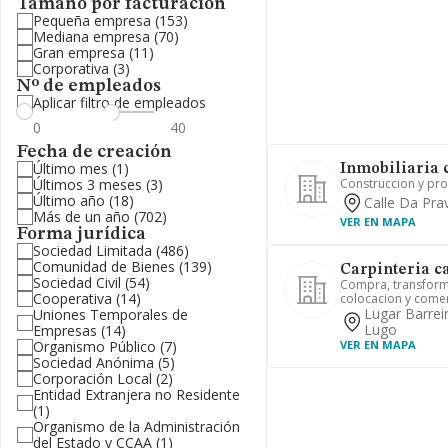
Tamaño por facturación
Pequeña empresa
(153)
Mediana empresa
(70)
Gran empresa
(11)
Corporativa
(3)
Nº de empleados
Aplicar filtro de empleados
Fecha de creación
Último mes
(1)
Inmobiliaria 
Últimos 3 meses
(3)
Construccion y pro
Último año
(18)
Calle Da Prav
Más de un año
(702)
VER EN MAPA
Forma jurídica
Sociedad Limitada
(486)
Comunidad de Bienes
(139)
Carpinteria ca
Sociedad Civil
(54)
Compra, transform
Cooperativa
(14)
colocacion y come
Lugar Barreir
Uniones Temporales de
Lugo
Empresas
(14)
Organismo Público
(7)
VER EN MAPA
Sociedad Anónima
(5)
Corporación Local
(2)
Entidad Extranjera no Residente
(1)
Organismo de la Administración
del Estado y CCAA
(1)