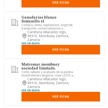
VER FICHA
Ganaderias blanco
fontanillo sl
Compra, venta, explotacion, engorde,
transporte, comercializacion y
distribucion de toda clase de g...
Carretera Villacastin Vigo,
49310, Mombuey Zamora,
Zamora
VER EN MAPA
VER FICHA
Matromar mombuey
sociedad limitada.
Corte, tallado y acabado de la piedra
(marmolería) categoria- cnae c2370. y
otras actividades compl...
Carretera Villacastin Vigo,
49310, Mombuey Zamora,
Zamora
VER EN MAPA
VER FICHA