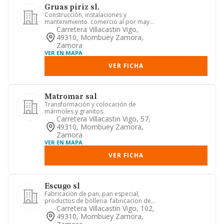
Gruas piriz sl.
Construcción, instalaciones y
mantenimiento. comercio al por mayor
y al por menor. distribución com...
Carretera Villacastin Vigo,
49310, Mombuey Zamora,
Zamora
VER EN MAPA
VER FICHA
Matromar sal
Transformación y colocación de
mármoles y granitos.
Carretera Villacastin Vigo, 57,
49310, Mombuey Zamora,
Zamora
VER EN MAPA
VER FICHA
Escugo sl
Fabricacion de pan, pan especial,
productos de bolleria. fabricacion de
articulos de pasteleria y g...
Carretera Villacastin Vigo, 102,
49310, Mombuey Zamora,