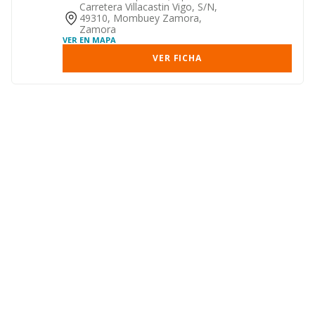
de inmuebles. movimien...
Carretera Villacastin Vigo, S/n,
49310, Mombuey Zamora,
Zamora
VER EN MAPA
VER FICHA