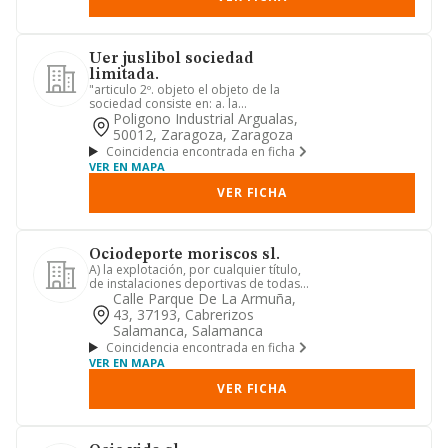
Uer juslibol sociedad
limitada.
"articulo 2º. objeto el objeto de la
sociedad consiste en: a. la
compraventa de bienes inmuebles b....
Poligono Industrial Argualas,
50012, Zaragoza, Zaragoza
Coincidencia encontrada en ficha
VER EN MAPA
VER FICHA
Ociodeporte moriscos sl.
A) la explotación, por cualquier título,
de instalaciones deportivas de todas
clases, asi como la p...
Calle Parque De La Armuña,
43, 37193, Cabrerizos
Salamanca, Salamanca
Coincidencia encontrada en ficha
VER EN MAPA
VER FICHA