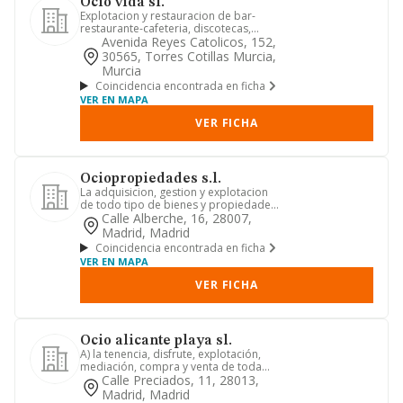
Ocio vida sl.
Explotacion y restauracion de bar-
restaurante-cafeteria, discotecas,
catering y lugares de ocio. ex...
Avenida Reyes Catolicos, 152,
30565, Torres Cotillas Murcia,
Murcia
Coincidencia encontrada en ficha
VER EN MAPA
VER FICHA
Ociopropiedades s.l.
La adquisicion, gestion y explotacion
de todo tipo de bienes y propiedades
relacionadas con el ocio
Calle Alberche, 16, 28007,
Madrid, Madrid
Coincidencia encontrada en ficha
VER EN MAPA
VER FICHA
Ocio alicante playa sl.
A) la tenencia, disfrute, explotación,
mediación, compra y venta de toda
clase de fincas rústicas y...
Calle Preciados, 11, 28013,
Madrid, Madrid