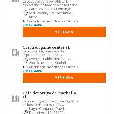
La sociedad tiene por objeto: la
explotación de todo tipo de negocios
de ocio, restauración, cafete...
Carretera Santo Domingo,
S/n, 26280, Ezcaray Rioja,
Rioja
Coincidencia encontrada en ficha
VER EN MAPA
VER FICHA
Ociotron game center sl.
La fabricación, compraventa,
importación, exportación,
comercialización y almacenamiento de
Avenida Pablo Neruda, 79,
toda cl...
28018, Madrid, Madrid
Coincidencia encontrada en ficha
VER EN MAPA
VER FICHA
Ocio deportivo de marbella
sl.
La creación y explotación de negocios
de hostelería, bares, cafés y
restaurantes en todas sus categ...
Lugar Conjunto Puerto
Deportivo, 10, 29602,