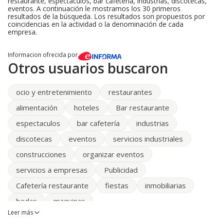
restaurante, espectaculos, bar cafetería, industrias, discotecas,
eventos. A continuación le mostramos los 30 primeros
resultados de la búsqueda. Los resultados son propuestos por
coincidencias en la actividad o la denominación de cada
empresa.
Informacion ofrecida por
Otros usuarios buscaron
ocio y entretenimiento
restaurantes
alimentación
hoteles
Bar restaurante
espectaculos
bar cafetería
industrias
discotecas
eventos
servicios industriales
construcciones
organizar eventos
servicios a empresas
Publicidad
Cafetería restaurante
fiestas
inmobiliarias
bodas
maquinas
Leer más