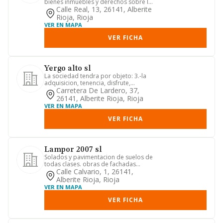
bienes inmuebles y derechos sobre los
mismos; urbanizacion y...
Calle Real, 13, 26141, Alberite
Rioja, Rioja
VER EN MAPA
VER FICHA
Yergo alto sl
La sociedad tendra por objeto: 3.-la
adquisicion, tenencia, disfrute,
administracion, cesion y enaj...
Carretera De Lardero, 37,
26141, Alberite Rioja, Rioja
VER EN MAPA
VER FICHA
Lampor 2007 sl
Solados y pavimentacion de suelos de
todas clases. obras de fachadas
ventiladas. la contratacion, s...
Calle Calvario, 1, 26141,
Alberite Rioja, Rioja
VER EN MAPA
VER FICHA