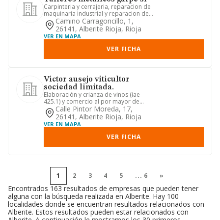
Carpinteria y cerrajeria, reparacion de
maquinaria industrial y reparacion de
vehiculos, automovile...
Camino Carragoncillo, 1,
26141, Alberite Rioja, Rioja
VER EN MAPA
VER FICHA
Victor ausejo viticultor
sociedad limitada.
Elaboración y crianza de vinos (iae
425.1) y comercio al por mayor de
vinos del país (iae 612.7), c...
Calle Pintor Moreda, 17,
26141, Alberite Rioja, Rioja
VER EN MAPA
VER FICHA
1
2
3
4
5
...
6
»
Encontrados 163 resultados de empresas que pueden tener
alguna con la búsqueda realizada en Alberite. Hay 100
localidades donde se encuentran resultados relacionados con
Alberite. Estos resultados pueden estar relacionados con
Alberite. A continuación le mostramos los 30 primeros