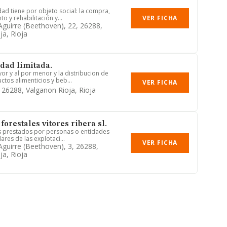
edad tiene por objeto social: la compra,
VER FICHA
o y rehabilitación y...
 Aguirre (beethoven), 22, 26288,
ja, Rioja
edad limitada.
or y al por menor y la distribucion de
tos alimenticios y beb...
VER FICHA
, 26288, Valganon Rioja, Rioja
forestales vitores ribera sl.
es prestados por personas o entidades
lares de las explotaci...
VER FICHA
Aguirre (beethoven), 3, 26288,
ja, Rioja