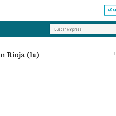
AÑA
Buscar
I
n Rioja (la)