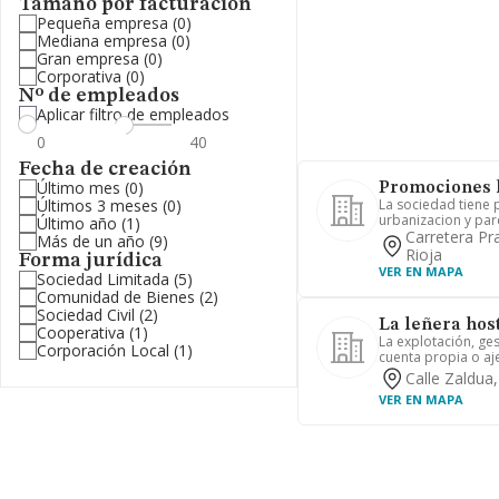
Tamaño por facturación
Pequeña empresa
(0)
Mediana empresa
(0)
Gran empresa
(0)
Corporativa
(0)
Nº de empleados
Aplicar filtro de empleados
Fecha de creación
Último mes
(0)
Promociones l
Últimos 3 meses
(0)
La sociedad tiene 
urbanizacion y parc
Último año
(1)
Carretera Pr
Más de un año
(9)
Rioja
Forma jurídica
VER EN MAPA
Sociedad Limitada
(5)
Comunidad de Bienes
(2)
Sociedad Civil
(2)
La leñera hos
Cooperativa
(1)
La explotación, ges
Corporación Local
(1)
cuenta propia o aje
Calle Zaldua,
VER EN MAPA