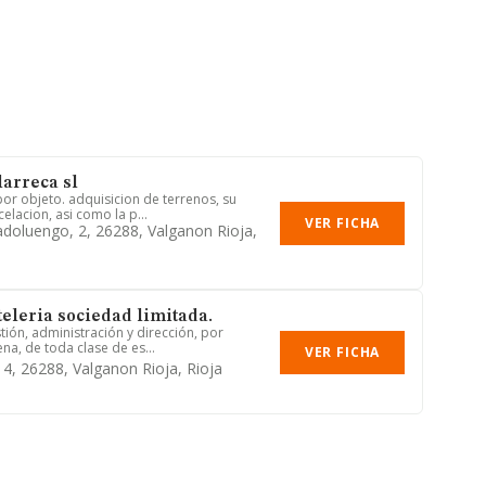
arreca sl
por objeto. adquisicion de terrenos, su
elacion, asi como la p...
VER FICHA
adoluengo, 2, 26288, Valganon Rioja,
teleria sociedad limitada.
tión, administración y dirección, por
na, de toda clase de es...
VER FICHA
 4, 26288, Valganon Rioja, Rioja