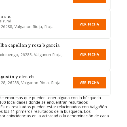
a s.c.
l rural
VER FICHA
, 26288, Valganon Rioja, Rioja
alba capellan y rosa b garcia
VER FICHA
adoluengo, 26288, Valganon Rioja,
gustin y otra cb
 28, 26288, Valganon Rioja, Rioja
VER FICHA
 de empresas que pueden tener alguna con la búsqueda
 100 localidades donde se encuentran resultados
 Estos resultados pueden estar relacionados con Valgañón.
s los 11 primeros resultados de la búsqueda. Los
or coincidencias en la actividad o la denominación de cada