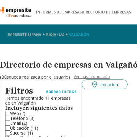
INFORMES DE EMPRESAS
DIRECTORIO DE EMPRESAS
EMPRESITE ESPAÑA
RIOJA (LA)
VALGAÑÓN
Directorio de empresas en Valgañó
(Búsqueda realizada por el usuario)
Ver más información
Ubicación
Filtros
BORRAR FILTROS
Hemos encontrado 11 empresas
de en Valgañón
Incluyen siguientes datos
Web
(2)
Teléfono
(3)
Email
(2)
Ubicación
(11)
Sucursal
(1)