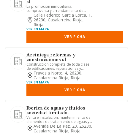
sl
La promocion inmobiliaria.
compraventa y arrendamiento de
bienes inmuebles. comercializacion de
Calle Federico Garcia Lorca, 1,
bie...
26230, Casalarreina Rioja,
Rioja
VER EN MAPA
VER FICHA
Arciniega reformas y
construcciones sl
Construccion completa de toda clase
de edificaciones. reparaciones y
reformas en toda clase de edif...
Travesia Norte, 4, 26230,
Casalarreina Rioja, Rioja
VER EN MAPA
VER FICHA
Iberica de aguas y fluidos
sociedad limitada.
Venta e instalacion, mantenimiento de
elementos de tratamiento de aguas y
movimiento de fluidos, en...
Avenida De La Paz, 20, 26230,
Casalarreina Rioja, Rioja