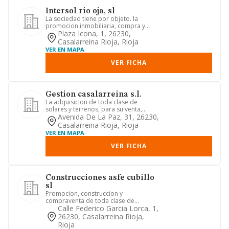
Intersol rio oja, sl
La sociedad tiene por objeto. la
promocion inmobiliaria, compra y
venta de terrenos, inmuebles y pa...
Plaza Icona, 1, 26230,
Casalarreina Rioja, Rioja
VER EN MAPA
VER FICHA
Gestion casalarreina s.l.
La adquisicion de toda clase de
solares y terrenos, para su venta,
arriendo, permuta, ordenacion, p...
Avenida De La Paz, 31, 26230,
Casalarreina Rioja, Rioja
VER EN MAPA
VER FICHA
Construcciones asfe cubillo
sl
Promocion, construccion y
compraventa de toda clase de
edificios, viviendas, locales
Calle Federico Garcia Lorca, 1,
comerciales; g...
26230, Casalarreina Rioja,
Rioja