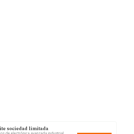
ite sociedad limitada
cos de electrónica avanzada industrial,