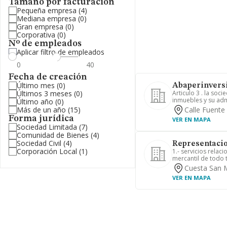
Tamaño por facturación
Pequeña empresa
(4)
Mediana empresa
(0)
Gran empresa
(0)
Corporativa
(0)
Nº de empleados
Aplicar filtro de empleados
Fecha de creación
Último mes
(0)
Abaperinversi
Últimos 3 meses
(0)
Articulo 3 . la soc
inmuebles y su admi
Último año
(0)
Más de un año
(15)
Calle Fuente 
Forma jurídica
VER EN MAPA
Sociedad Limitada
(7)
Comunidad de Bienes
(4)
Sociedad Civil
(4)
Representacio
Corporación Local
(1)
1.- servicios relac
mercantil de todo t
Cuesta San M
VER EN MAPA