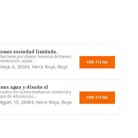
ones sociedad limitada.
iedad tiene por objeto: tenencia de bienes
nistración. actuar...
VER FICHA
Vieja, 6, 26584, Herce Rioja, Rioja
nes agua y diseño sl
ionados con la intermediacion comercial y
ipo de articulos po...
VER FICHA
iguel, 15, 26584, Herce Rioja, Rioja