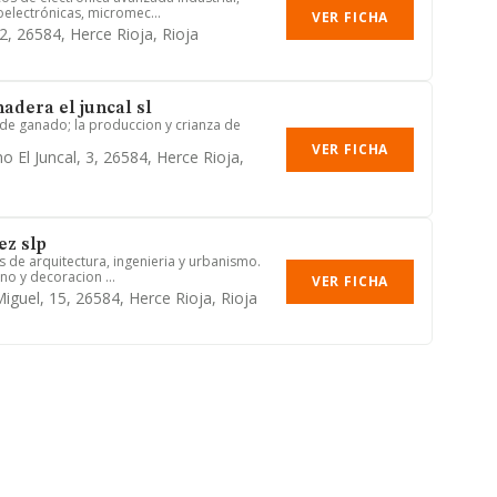
electrónicas, micromec...
VER FICHA
2, 26584, Herce Rioja, Rioja
adera el juncal sl
de ganado; la produccion y crianza de
VER FICHA
 El Juncal, 3, 26584, Herce Rioja,
ez slp
os de arquitectura, ingenieria y urbanismo.
eno y decoracion ...
VER FICHA
iguel, 15, 26584, Herce Rioja, Rioja