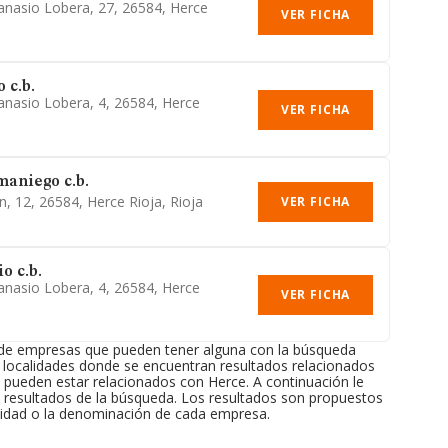
tanasio Lobera, 27, 26584, Herce
VER FICHA
 c.b.
tanasio Lobera, 4, 26584, Herce
VER FICHA
aniego c.b.
n, 12, 26584, Herce Rioja, Rioja
VER FICHA
o c.b.
tanasio Lobera, 4, 26584, Herce
VER FICHA
 de empresas que pueden tener alguna con la búsqueda
 localidades donde se encuentran resultados relacionados
 pueden estar relacionados con Herce. A continuación le
resultados de la búsqueda. Los resultados son propuestos
ividad o la denominación de cada empresa.