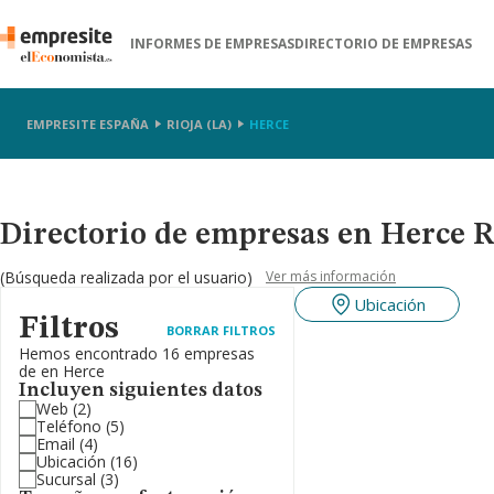
INFORMES DE EMPRESAS
DIRECTORIO DE EMPRESAS
EMPRESITE ESPAÑA
RIOJA (LA)
HERCE
Directorio de empresas en Herce Ri
(Búsqueda realizada por el usuario)
Ver más información
Ubicación
Filtros
BORRAR FILTROS
Hemos encontrado 16 empresas
de en Herce
Incluyen siguientes datos
Web
(2)
Teléfono
(5)
Email
(4)
Ubicación
(16)
Sucursal
(3)