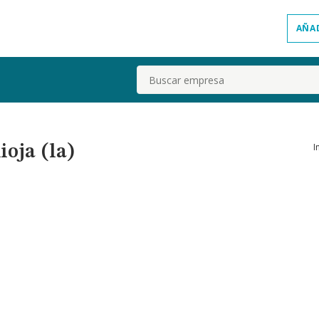
AÑA
Buscar
I
oja (la)