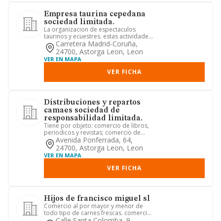
Empresa taurina cepedana
sociedad limitada.
La organizacion de espectaculos
taurinos y ecuestres. estas actividades
podran desarrollarse direct...
Carretera Madrid-Coruña,
24700, Astorga Leon, Leon
VER EN MAPA
VER FICHA
Distribuciones y repartos
camaes sociedad de
responsabilidad limitada.
Tiene por objeto: comercio de libros,
periodicos y revistas; comercio de
juguetes y articulos para ...
Avenida Ponferrada, 64,
24700, Astorga Leon, Leon
VER EN MAPA
VER FICHA
Hijos de francisco miguel sl
Comercio al por mayor y menor de
todo tipo de carnes frescas. comercio
al por menor de conservas, p...
Calle Santa Colomba, 9,