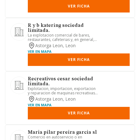
VER FICHA
R y b katering sociedad
limitada.
La explotacion comercial de bares,
restaurantes, cafeterias y, en general,
todo tipo de negocios de...
Astorga Leon, Leon
VER EN MAPA
VER FICHA
Recreativos cesar sociedad
limitada.
Explotacion, importacion, exportacion
y reparacion de maquinas recreativas y
de azar y explotacion ...
Astorga Leon, Leon
VER EN MAPA
VER FICHA
Maria pilar pereira garcia sl
Comercio en autoservicio o en