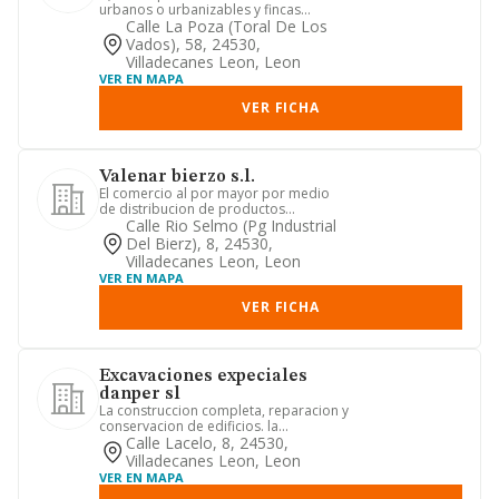
urbanos o urbanizables y fincas
rusticas o urbanas, para su ulterior...
Calle La Poza (toral De Los
Vados), 58, 24530,
Villadecanes Leon, Leon
VER EN MAPA
VER FICHA
Valenar bierzo s.l.
El comercio al por mayor por medio
de distribucion de productos
alimenticios y bebidas. envasado de...
Calle Rio Selmo (pg Industrial
Del Bierz), 8, 24530,
Villadecanes Leon, Leon
VER EN MAPA
VER FICHA
Excavaciones expeciales
danper sl
La construccion completa, reparacion y
conservacion de edificios. la
consolidacion y preparacion de...
Calle Lacelo, 8, 24530,
Villadecanes Leon, Leon
VER EN MAPA