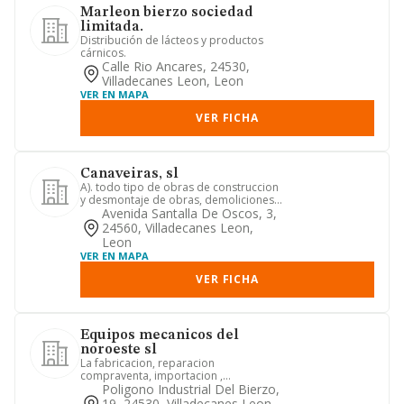
Marleon bierzo sociedad
limitada.
Distribución de lácteos y productos
cárnicos.
Calle Rio Ancares, 24530,
Villadecanes Leon, Leon
VER EN MAPA
VER FICHA
Canaveiras, sl
A). todo tipo de obras de construccion
y desmontaje de obras, demoliciones,
excavaciones, perforaci...
Avenida Santalla De Oscos, 3,
24560, Villadecanes Leon,
Leon
VER EN MAPA
VER FICHA
Equipos mecanicos del
noroeste sl
La fabricacion, reparacion
compraventa, importacion ,
exportacion y comercializacion, tanto
Poligono Industrial Del Bierzo,
al por ...
19, 24530, Villadecanes Leon,