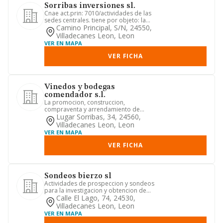
Sorribas inversiones sl.
Cnae act.prin: 7010/actividades de las
sedes centrales. tiene por objeto: la
supervision y gestion ...
Camino Principal, S/n, 24550,
Villadecanes Leon, Leon
VER EN MAPA
VER FICHA
Vinedos y bodegas
comendador s.l.
La promocion, construccion,
compraventa y arrendamiento de
viviendas y locales. el comercio al por
Lugar Sorribas, 34, 24560,
...
Villadecanes Leon, Leon
VER EN MAPA
VER FICHA
Sondeos bierzo sl
Actividades de prospeccion y sondeos
para la investigacion y obtencion de
minerales y aguas de todo...
Calle El Lago, 74, 24530,
Villadecanes Leon, Leon
VER EN MAPA