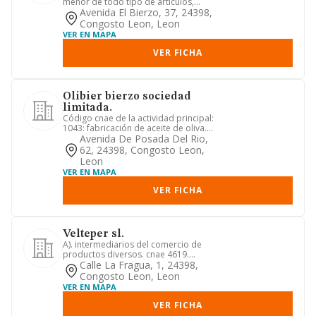
menor de todo tipo de artículos,
maquinaria, herramientas, pie...
Avenida El Bierzo, 37, 24398,
Congosto Leon, Leon
VER EN MAPA
VER FICHA
Olibier bierzo sociedad
limitada.
Código cnae de la actividad principal:
1043: fabricación de aceite de oliva.
plantación, elaboració...
Avenida De Posada Del Rio,
62, 24398, Congosto Leon,
Leon
VER EN MAPA
VER FICHA
Velteper sl.
A). intermediarios del comercio de
productos diversos. cnae 4619.
intermediarios del comercio. acti...
Calle La Fragua, 1, 24398,
Congosto Leon, Leon
VER EN MAPA
VER FICHA