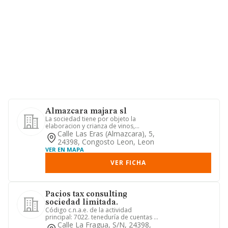
Almazcara majara sl
La sociedad tiene por objeto la
elaboracion y crianza de vinos,
obtencion de mostos, naturales, con...
Calle Las Eras (almazcara), 5,
24398, Congosto Leon, Leon
VER EN MAPA
VER FICHA
Pacios tax consulting
sociedad limitada.
Código c.n.a.e. de la actividad
principal: 7022. teneduría de cuentas y
asesoramiento fiscal, labor...
Calle La Fragua, S/n, 24398,