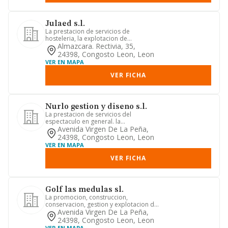
Julaed s.l.
La prestacion de servicios de
hosteleria, la explotacion de
actividades de restaurante, bar y
Almazcara. Rectivia, 35,
hoste...
24398, Congosto Leon, Leon
VER EN MAPA
VER FICHA
Nurlo gestion y diseno s.l.
La prestacion de servicios del
espectaculo en general. la
representacion, mediacion o
Avenida Virgen De La Peña,
contratacion ...
24398, Congosto Leon, Leon
VER EN MAPA
VER FICHA
Golf las medulas sl.
La promocion, construccion,
conservacion, gestion y explotacion de
campos de golf, asi como de sus ...
Avenida Virgen De La Peña,
24398, Congosto Leon, Leon
VER EN MAPA