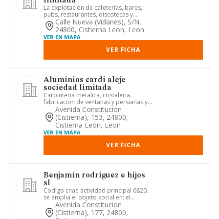
limitada
La explotación de cafeterías, bares,
pubs, restaurantes, discotecas y
cualquier clase de establecim...
Calle Nueva (vidanes), S/n,
24800, Cistierna Leon, Leon
VER EN MAPA
VER FICHA
Aluminios cardi aleje
sociedad limitada
Carpinteria metalica, cristaleria.
fabricacion de ventanas y persianas y
pvc. herreria y cerrajeria...
Avenida Constitucion
(cistierna), 153, 24800,
Cistierna Leon, Leon
VER EN MAPA
VER FICHA
Benjamin rodriguez e hijos
sl
Codigo cnae actividad principal 6820.
se amplia el objeto social en: el
arrendamiento, compraventa ...
Avenida Constitucion
(cistierna), 177, 24800,