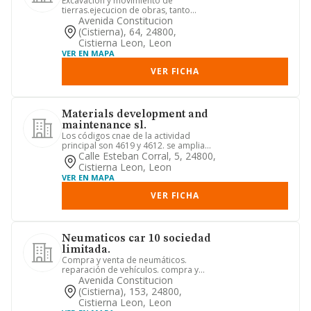
Excavacion y movimiento de
tierras.ejecucion de obras, tanto
publicas como privadas transporte
Avenida Constitucion
publ...
(cistierna), 64, 24800,
Cistierna Leon, Leon
VER EN MAPA
VER FICHA
Materials development and
maintenance sl.
Los códigos cnae de la actividad
principal son 4619 y 4612. se amplia
en: construcción y reforma de...
Calle Esteban Corral, 5, 24800,
Cistierna Leon, Leon
VER EN MAPA
VER FICHA
Neumaticos car 10 sociedad
limitada.
Compra y venta de neumáticos.
reparación de vehículos. compra y
venta de bienes inmuebles
Avenida Constitucion
(cistierna), 153, 24800,
Cistierna Leon, Leon