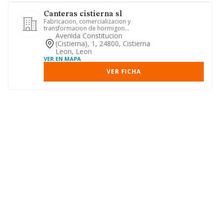
Canteras cistierna sl
Fabricacion, comercializacion y
transformacion de hormigon
preparado desde plantas propias o
Avenida Constitucion
ajenas...
(cistierna), 1, 24800, Cistierna
Leon, Leon
VER EN MAPA
VER FICHA