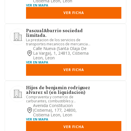
Cistierna Leon, Leon
VER EN MAPA
VER FICHA
Pascual&barrio sociedad
limitada.
La prestacion de los servicios de
transportes mecanicos de mercancias
y viajeros por carreteras urb...
Calle Nueva (santa Olaja De
La Varga), 1, 24813, Cistierna
Leon, Leon
VER EN MAPA
VER FICHA
Hijos de benjamin rodriguez
alvarez sl (en liquidacion)
Compraventa y comercio de
carburantes, combustibles y
lubricantes, asi como de accesorios
Avenida Constitucion
relaciona...
(cistierna), 177, 24800,
Cistierna Leon, Leon
VER EN MAPA
VER FICHA