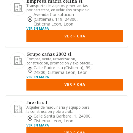
Empresa maria celina sl
Transporte de viajeros y mercancias
por carretera, en vehiculos propios de
autocares, ambulancias y...
Avenida Constitucion
(cistierna), 119, 24800,
Cistierna Leon, Leon
VER EN MAPA
VER FICHA
Grupo cañas 2002 sl
Compra, venta, urbanizacion,
construccion, promocion y explotacion
de toda clase de bienes inmueble...
Calle Padre Isla (cistierna), 59,
24800, Cistierna Leon, Leon
VER EN MAPA
VER FICHA
Jaerfa s.l.
Alquiler de maquinaria y equipo para
la construccion y obra civil
consolidacion y preparacion de te...
Calle Santa Barbara, 1, 24800,
Cistierna Leon, Leon
VER EN MAPA
VER FICHA