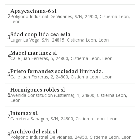
Apaycachana-6 sl
2
Poligono Industrial De Vidanes, S/n, 24950, Cistierna Leon,
Leon
Sdad coop ltda cea esla
3
Lugar La Vega, S/n, 24815, Cistierna Leon, Leon
Mabel martinez sl
4
Calle Juan Ferreras, 5, 24800, Cistierna Leon, Leon
Prieto fernandez sociedad limitada.
5
Calle Juan Ferreras, 2, 24800, Cistierna Leon, Leon
Hormigones robles sl
6
Avenida Constitucion (cistierna), 1, 24800, Cistierna Leon,
Leon
Intemax sl.
7
Carretera Sahagun, S/n, 24800, Cistierna Leon, Leon
Archivo del esla sl
8
Poligono Industrial De Vidanes, 24950, Cistierna Leon, Leon