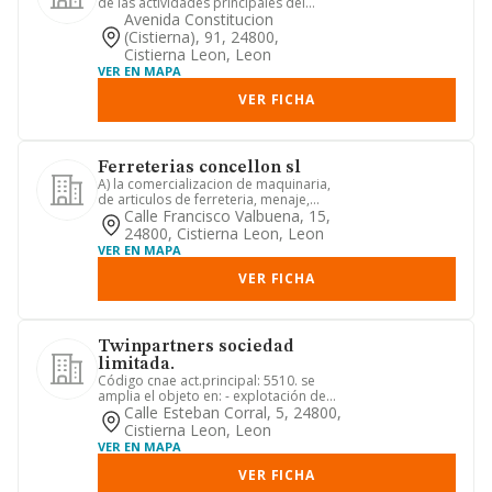
de las actividades principales del
objeto: 5510, 5610, 5630...
Avenida Constitucion
(cistierna), 91, 24800,
Cistierna Leon, Leon
VER EN MAPA
VER FICHA
Ferreterias concellon sl
A) la comercializacion de maquinaria,
de articulos de ferreteria, menaje,
adorno o reclamo, de mobi...
Calle Francisco Valbuena, 15,
24800, Cistierna Leon, Leon
VER EN MAPA
VER FICHA
Twinpartners sociedad
limitada.
Código cnae act.principal: 5510. se
amplia el objeto en: - explotación de
todo tipo de negocios de ...
Calle Esteban Corral, 5, 24800,
Cistierna Leon, Leon
VER EN MAPA
VER FICHA