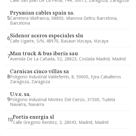
Calle San Juan De La Peña, 144, 50015, Zaragoza, Zaragoza
Prysmian cables spain sa.
5
Carretera Vilafranca, 08800, Vilanova Geltru Barcelona,
Barcelona
Sidenor aceros especiales slu
6
Calle Ugarte, S/n, 48970, Basauri Vizcaya, Vizcaya
Man truck & bus iberia sau
7
Avenida De La Cañada, 52, 28823, Coslada Madrid, Madrid
Carnicas cinco villas sa
8
Poligono Industrial Valdeferrin, 8, 50600, Ejea Caballeros
Zaragoza, Zaragoza
U.v.e. sa.
9
Poligono Industrial Montes Del Cierzo, 31500, Tudela
Navarra, Navarra
Fortia energia sl
10
Calle Gregorio Benitez, 3, 28043, Madrid, Madrid