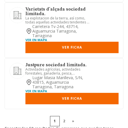
Varietats d'alçada sociedad
limitada.
La explotacion de la tierra, así como,
todas aquellas actividades tendentes a
la comercializaicón d...
Carretera Tv-244, 43714,
Aiguamurcia Tarragona,
Tarragona
VER EN MAPA
VER FICHA
Justpure sociedad limitada.
Actividades agrícolas, actividades
forestales, ganadería, pesca,
explotación de áreas de caza. come...
Lugar Masia Manlleva, S/n,
43815, Aiguamurcia
Tarragona, Tarragona
VER EN MAPA
VER FICHA
1
2
»