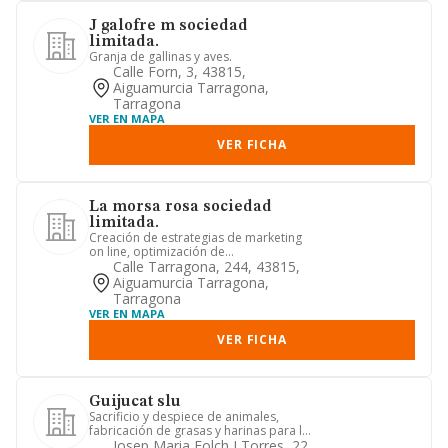
J galofre m sociedad
limitada.
Granja de gallinas y aves.
Calle Forn, 3, 43815,
Aiguamurcia Tarragona,
Tarragona
VER EN MAPA
VER FICHA
La morsa rosa sociedad
limitada.
Creación de estrategias de marketing
on line, optimización de
procedimientos y servicios asociados
Calle Tarragona, 244, 43815,
...
Aiguamurcia Tarragona,
Tarragona
VER EN MAPA
VER FICHA
Guijucat slu
Sacrificio y despiece de animales,
fabricación de grasas y harinas para la
alimentación humana y ga...
Josep Maria Folch I Torres, 22,