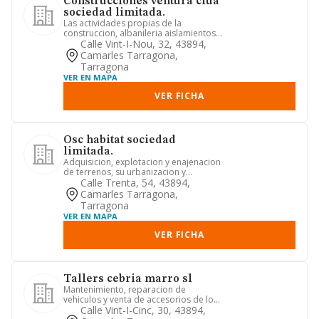
Construcciones ventura clua
sociedad limitada.
Las actividades propias de la
construccion, albanileria aislamientos
instalaciones electricas y de ...
Calle Vint-I-Nou, 32, 43894,
Camarles Tarragona,
Tarragona
VER EN MAPA
VER FICHA
Osc habitat sociedad
limitada.
Adquisicion, explotacion y enajenacion
de terrenos, su urbanizacion y
parcelacion. construccion de ...
Calle Trenta, 54, 43894,
Camarles Tarragona,
Tarragona
VER EN MAPA
VER FICHA
Tallers cebria marro sl
Mantenimiento, reparacion de
vehiculos y venta de accesorios de los
mismo.
Calle Vint-I-Cinc, 30, 43894,