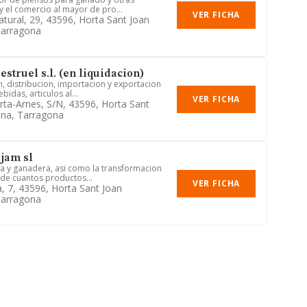
y el comercio al mayor de pro...
VER FICHA
atural, 29, 43596, Horta Sant Joan
Tarragona
estruel s.l. (en liquidacion)
n, distribucion, importacion y exportacion
bidas, articulos al...
VER FICHA
rta-Arnes, S/n, 43596, Horta Sant
ona, Tarragona
 jam sl
la y ganadera, asi como la transformacion
 de cuantos productos...
VER FICHA
a, 7, 43596, Horta Sant Joan
Tarragona