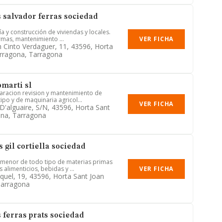
 salvador ferras sociedad
a y construcción de viviendas y locales.
VER FICHA
rmas, mantenimiento ...
 Cinto Verdaguer, 11, 43596, Horta
rragona, Tarragona
omarti sl
aracion revision y mantenimiento de
ipo y de maquinaria agricol...
VER FICHA
 D'alguaire, S/n, 43596, Horta Sant
ona, Tarragona
 gil cortiella sociedad
menor de todo tipo de materias primas
VER FICHA
 alimenticios, bebidas y ...
iquel, 19, 43596, Horta Sant Joan
Tarragona
 ferras prats sociedad