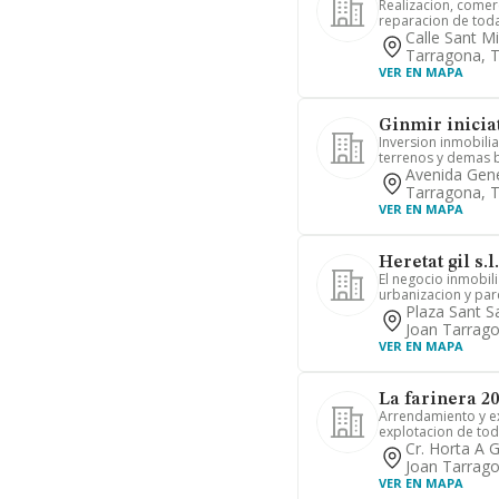
Realizacion, comer
reparacion de toda
Calle Sant M
Tarragona, 
VER EN MAPA
Ginmir iniciat
Inversion inmobili
terrenos y demas b
Avenida Gene
Tarragona, 
VER EN MAPA
Heretat gil s.l.
El negocio inmobil
urbanizacion y parc
Plaza Sant S
Joan Tarrag
VER EN MAPA
La farinera 2
Arrendamiento y ex
explotacion de todo
Cr. Horta A 
Joan Tarrag
VER EN MAPA