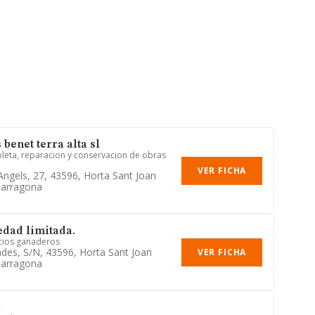
benet terra alta sl
leta, reparacion y conservacion de obras
VER FICHA
Angels, 27, 43596, Horta Sant Joan
Tarragona
edad limitada.
icios ganaderos
es, S/n, 43596, Horta Sant Joan
VER FICHA
Tarragona
l