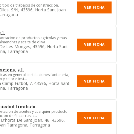
o tipo de trabajos de construcción.
VER FICHA
lles, S/n, 43596, Horta Sant Joan
Tarragona
.l.
ortacion de productos agricolas y mas
lmendras y aceite de oliva
VER FICHA
 De Les Monges, 43596, Horta Sant
ona, Tarragona
acions, s.l.
ricas en general; instalaciones fontaneria,
 y calor e inst...
VER FICHA
a Camp Futbol, 7, 43596, Horta Sant
ona, Tarragona
ciedad limitada.
rtacion de aceites y cualquier producto
cion de fincas rustic...
VER FICHA
 D'horta De Sant Joan, 46, 43596,
oan Tarragona, Tarragona