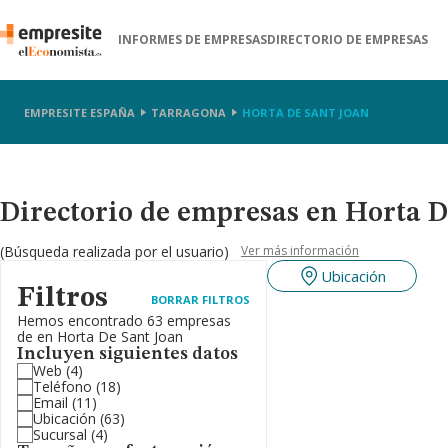
INFORMES DE EMPRESAS
DIRECTORIO DE EMPRESAS
EMPRESITE ESPAÑA
TARRAGONA
HORTA DE SANT JOAN
Directorio de empresas en Horta 
(Búsqueda realizada por el usuario)
Ver más información
Ubicación
Filtros
BORRAR FILTROS
Hemos encontrado 63 empresas
de en Horta De Sant Joan
Incluyen siguientes datos
Web
(4)
Teléfono
(18)
Email
(11)
Ubicación
(63)
Sucursal
(4)