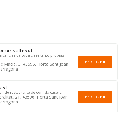
rras valles sl
ercancias de toda clase tanto propias
VER FICHA
sc Macia, 3, 43596, Horta Sant Joan
Tarragona
 sl
ión de restaurante de comida casera.
ralitat, 21, 43596, Horta Sant Joan
VER FICHA
Tarragona