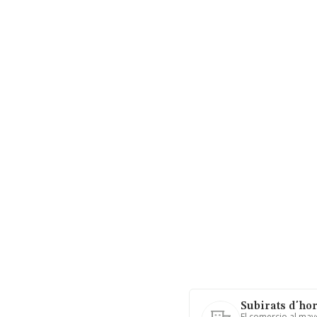
Subirats d'hort
El comercio al may