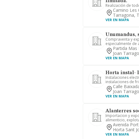
limitada.
Realización de tod
Camino Les O
Tarragona, 
VER EN MAPA
Unumandus, s
Compraventa y exp
especialmente de a
Partida Mas
Joan Tarrag
VER EN MAPA
Horta instal- l
Instalaciones elect
instalaciones de frio
Calle Baixad
Joan Tarrag
VER EN MAPA
Alanterres so
Importacion y expo
alimenticio, explota
Avenida Port
Horta Sant J
VER EN MAPA