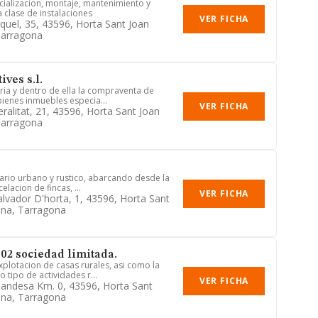
cializacion, montaje, mantenimiento y
 clase de instalaciones
VER FICHA
iquel, 35, 43596, Horta Sant Joan
Tarragona
ives s.l.
aria y dentro de ella la compraventa de
ienes inmuebles especia...
VER FICHA
ralitat, 21, 43596, Horta Sant Joan
Tarragona
iario urbano y rustico, abarcando desde la
elacion de fincas, ...
VER FICHA
alvador D'horta, 1, 43596, Horta Sant
ona, Tarragona
002 sociedad limitada.
plotacion de casas rurales, asi como la
 tipo de actividades r...
VER FICHA
Gandesa Km. 0, 43596, Horta Sant
ona, Tarragona