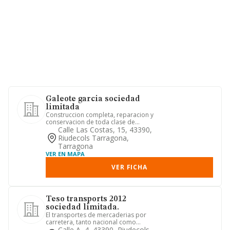
Galeote garcia sociedad
limitada
Construccion completa, reparacion y
conservacion de toda clase de
edificios y obras por cuenta prop...
Calle Las Costas, 15, 43390,
Riudecols Tarragona,
Tarragona
VER EN MAPA
VER FICHA
Teso transports 2012
sociedad limitada.
El transportes de mercaderias por
carretera, tanto nacional como
internacional. la realizacion de l...
Calle A, 4, 43390, Riudecols