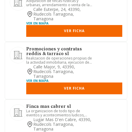
Adquisicion de fincas rusticas y
urbanas, arrendamiento o venta de las
mismas.q
Calle Euterpe, 24, 43390,
Riudecols Tarragona,
Tarragona
VER EN MAPA
VER FICHA
Promociones y contratas
reddis & tarraco sl
Realizacion de operaciones propias de
la actividad inmobiliaria, ejecucion de
obras de urbanizacion...
Calle Major, 9, 43390,
Riudecols Tarragona,
Tarragona
VER EN MAPA
VER FICHA
Finca mas cabrer sl
La organizacion de todo tipo de
eventos y acontecimientos ludicos,
tales como bodas, bautizos y com...
Lugar Mas D'en Cabre, 43390,
Riudecols Tarragona,
Tarragona