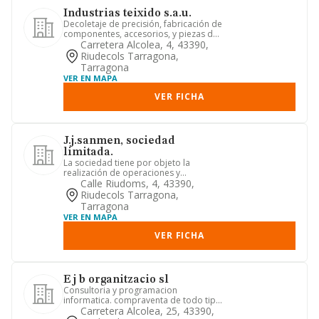
Industrias teixido s.a.u.
Decoletaje de precisión, fabricación de
componentes, accesorios, y piezas de
repuesto de motores pa...
Carretera Alcolea, 4, 43390,
Riudecols Tarragona,
Tarragona
VER EN MAPA
VER FICHA
J.j.sanmen, sociedad
limitada.
La sociedad tiene por objeto la
realización de operaciones y
movimientos con activos financieros
Calle Riudoms, 4, 43390,
Riudecols Tarragona,
Tarragona
VER EN MAPA
VER FICHA
E j b organitzacio sl
Consultoria y programacion
informatica. compraventa de todo tipo
de materiales informaticos, invers...
Carretera Alcolea, 25, 43390,