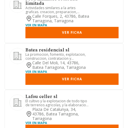
limitada
Actividades similares a la artes
graficas. creacion, preparacion,
comercializacion, programacion y ...
Calle Forques, 2, 43786, Batea
Tarragona, Tarragona
VER EN MAPA
VER FICHA
Batea residencial sl
La promocion, fomento, explotacion,
construccion, contratacion y
edificacion de inmuebles de toda c...
Calle Del Moli, 14, 43786,
Batea Tarragona, Tarragona
VER EN MAPA
VER FICHA
Lafou celler sl
El cultivo y la explotacion de todo tipo
de terrenos agricolas, y la elaboracion,
crianza, comercia...
Plaza De Catalunya, 34,
43786, Batea Tarragona,
Tarragona
VER EN MAPA