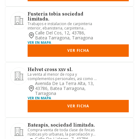
Fusteria tobia sociedad
limitada.
Trabajos e instalacion de carpinteria
interior, ebanisteria, carpinteria
esterior, estructuras de m...
Calle Del Cos, 12, 43786,
Batea Tarragona, Tarragona
VER EN MAPA
VER FICHA
Helvet cross xxv sl.
La venta al menor de ropa y
complementos personales, asi como la
costura y confeccion de ropa y sus...
Avenida De La Terra Alta, 13,
43786, Batea Tarragona,
Tarragona
VER EN MAPA
VER FICHA
Bateapis, sociedad limitada.
Compra-venta de toda clase de fincas
rústicas y/o urbanas, la parcelación y
urbanización de terreno...
Calle De L'algars, 7, 43786,