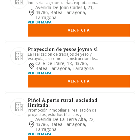
industrias agropecuarias. explotacion
de industrias basicas y a...
Avenida De Joan Carles I, 21,
43786, Batea Tarragona,
Tarragona
VER EN MAPA
VER FICHA
Proyeccion de yesos joyma sl
La realizacion de trabajos de yeso y
escayola, asi como la construccion de
edificios y obras civiles
Calle De L'aire, 18, 43786,
Batea Tarragona, Tarragona
VER EN MAPA
VER FICHA
Piñol & peris rural, sociedad
limitada.
Promoción inmobiliaria. realización de
proyectos, estudios técnicos y
urbanísticos. actividad agríc...
Avenida De La Terra Alta, 22,
43786, Batea Tarragona,
Tarragona
VER EN MAPA