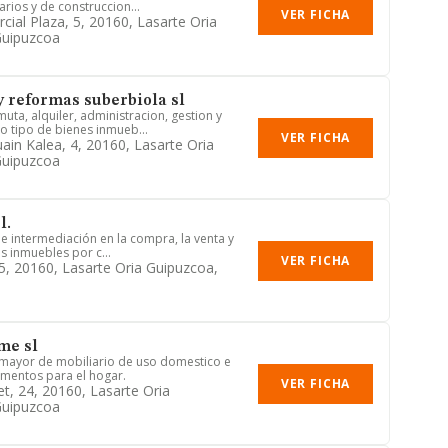
rios y de construccion...
VER FICHA
cial Plaza, 5, 20160, Lasarte Oria
Guipuzcoa
y reformas suberbiola sl
ta, alquiler, administracion, gestion y
o tipo de bienes inmueb...
VER FICHA
uain Kalea, 4, 20160, Lasarte Oria
Guipuzcoa
l.
de intermediación en la compra, la venta y
es inmuebles por c...
VER FICHA
35, 20160, Lasarte Oria Guipuzcoa,
me sl
 mayor de mobiliario de uso domestico e
ementos para el hogar.
VER FICHA
t, 24, 20160, Lasarte Oria
Guipuzcoa