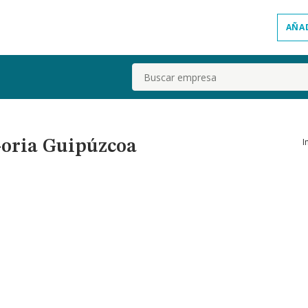
AÑA
Buscar
I
-oria Guipúzcoa