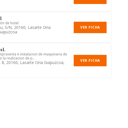
l
ón de hotel.
tu, S/n, 20160, Lasarte Oria
VER FICHA
Guipuzcoa
sl.
mpraventa e instalacion de maquinaria de
 la realizacion de p...
VER FICHA
, 8, 20160, Lasarte Oria Guipuzcoa,