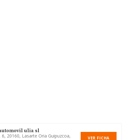
automovil ulia sl
, 6, 20160, Lasarte Oria Guipuzcoa,
VER FICHA