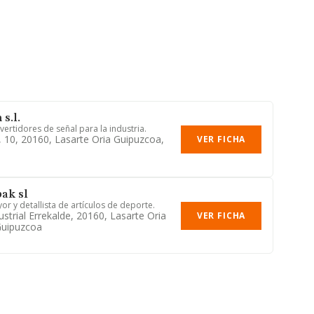
s.l.
ertidores de señal para la industria.
, 10, 20160, Lasarte Oria Guipuzcoa,
VER FICHA
bak sl
or y detallista de artículos de deporte.
strial Errekalde, 20160, Lasarte Oria
VER FICHA
Guipuzcoa