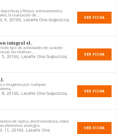
, deportivas y fitness; entrenamientos
es, la realización de ...
VER FICHA
el, 9, 20160, Lasarte Oria Guipuzcoa,
on integral sl.
e todo tipo de actividades de carácter
cial, las relativas ...
VER FICHA
, 5, 20160, Lasarte Oria Guipuzcoa,
l.
s o imagenes por cualquier
istema.
VER FICHA
, 8, 20160, Lasarte Oria Guipuzcoa,
entos de optica, electromedicina, video
as elementos analogos.
VER FICHA
el, 11, 20160, Lasarte Oria