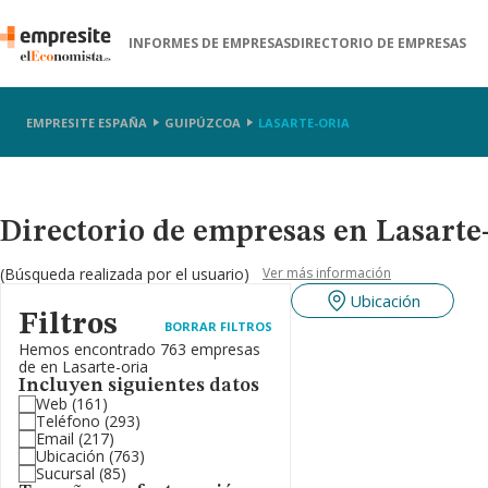
INFORMES DE EMPRESAS
DIRECTORIO DE EMPRESAS
EMPRESITE ESPAÑA
GUIPÚZCOA
LASARTE-ORIA
Directorio de empresas en Lasarte
(Búsqueda realizada por el usuario)
Ver más información
Ubicación
Filtros
BORRAR FILTROS
Hemos encontrado 763 empresas
de en Lasarte-oria
Incluyen siguientes datos
Web
(161)
Teléfono
(293)
Email
(217)
Ubicación
(763)
Sucursal
(85)