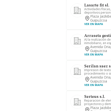
Lasarte fit sl.
Actividades físicas
deportivos personal
Plaza Jaizkib
Guipuzcoa
VER EN MAPA
Arraseta gesti
A) la realización d
inmobiliario, en espe
Avenida Oria
Guipuzcoa
VER EN MAPA
Serilan saez s.
Impresion de texto
procedimiento o s
Avenida Oria
Guipuzcoa
VER EN MAPA
Serteus s.l.
Reparacion de elem
proyectores y dem
Plaza Jaizkib