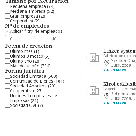
Tamaño por facturación
Pequeña empresa
(94)
Mediana empresa
(52)
Gran empresa
(28)
Corporativa
(2)
Nº de empleados
Aplicar filtro de empleados
Fecha de creación
Último mes
(1)
Linker system 
Últimos 3 meses
(5)
Fabricación de conv
Avenida Oria
Último año
(28)
Guipuzcoa
Más de un año
(734)
VER EN MAPA
Forma jurídica
Sociedad Limitada
(500)
Comunidad de Bienes
(181)
Kirol esklusi
Sociedad Anónima
(29)
La venta al por may
Cooperativa
(25)
Poligono Indu
Uniones Temporales de
Guipuzcoa, 
Empresas
(21)
VER EN MAPA
Sociedad Civil
(7)