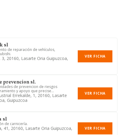
k sl
nto de reparación de vehículos,
ubishi.
VER FICHA
, 3, 20160, Lasarte Oria Guipuzcoa,
e prevencion sl.
ividades de prevencion de riesgos
oramiento y apoyo que precise...
VER FICHA
strial Errekalde, 1, 20160, Lasarte
oa, Guipuzcoa
 sl
ón de carnicería.
a, 41, 20160, Lasarte Oria Guipuzcoa,
VER FICHA