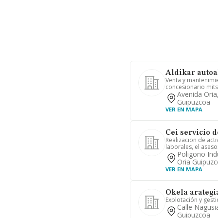
Aldikar autoa
Venta y mantenimie
concesionario mits
Avenida Oria
Guipuzcoa
VER EN MAPA
Cei servicio d
Realizacion de act
laborales, el ases
Poligono Indu
Oria Guipuzc
VER EN MAPA
Okela arategia
Explotación y gesti
Calle Nagusi
Guipuzcoa