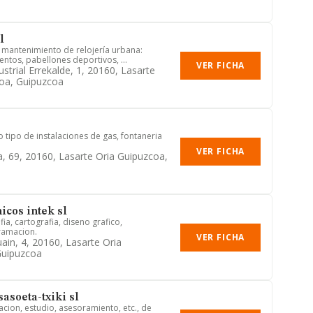
l
 mantenimiento de relojería urbana:
tos, pabellones deportivos, ...
VER FICHA
strial Errekalde, 1, 20160, Lasarte
oa, Guipuzcoa
 tipo de instalaciones de gas, fontaneria
VER FICHA
a, 69, 20160, Lasarte Oria Guipuzcoa,
icos intek sl
fia, cartografia, diseno grafico,
ramacion.
VER FICHA
ain, 4, 20160, Lasarte Oria
Guipuzcoa
asoeta-txiki sl
acion, estudio, asesoramiento, etc., de