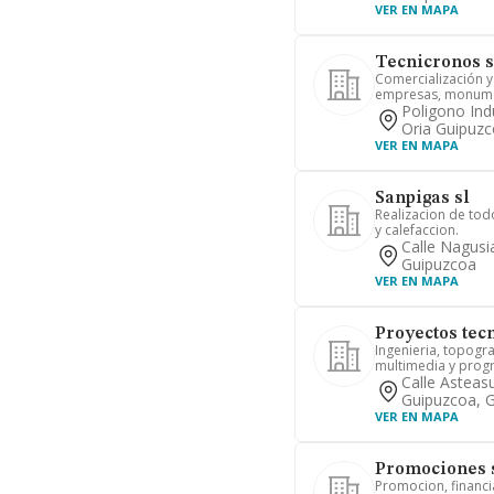
VER EN MAPA
Tecnicronos s
Comercialización y
empresas, monumen
Poligono Indu
Oria Guipuzc
VER EN MAPA
Sanpigas sl
Realizacion de todo
y calefaccion.
Calle Nagusi
Guipuzcoa
VER EN MAPA
Proyectos tecn
Ingenieria, topogra
multimedia y prog
Calle Asteasu
Guipuzcoa, 
VER EN MAPA
Promociones s
Promocion, financi