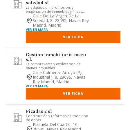
soledad sl
La adquisicion, promocion, y
enajenacion de inmuebles y fincas
rusticas y urbanas, asi como su expl...
Calle De La Virgen De La
Soledad, 8, 28695, Navas Rey
Madrid, Madrid
VER EN MAPA
VER FICHA
Gestion inmobiliaria maru
s.l.
La compraventa y explotacion de
bienes inmuebles
Calle Colmenar Arroyo (pg
Industrial ), 8, 28695, Navas
Rey Madrid, Madrid
VER EN MAPA
VER FICHA
Picadas 2 sl
Construcción y reformas de todo tipo
de obras
Plazuela Del Cuartel, 10,
28695, Navas Rey Madrid,