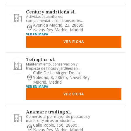
Century madrileña sl.
Actividades auxiliares,
complementarias del transporte.
servicios de agenciade viajes.
Avenida Madrid, 23, 28695,
construcción...
Navas Rey Madrid, Madrid
VER EN MAPA
VER FICHA
Tefioptica sl.
Mantenimiento, conservacion y
limpieza de fincas y jardines en
general. construccion de bienes inmu...
Calle De La Virgen De La
Soledad, 8, 28695, Navas Rey
Madrid, Madrid
VER EN MAPA
VER FICHA
Anamare trading sl.
Comercio al por mayor de pescados y
mariscos y otros productos
alimenticios. además podrá
Calle Roble, 156, 28695,
dedicarse...
Navas Rey Madrid, Madrid